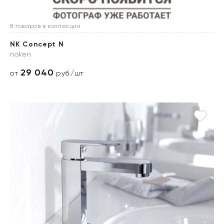
8 товаров в коллекции
NK Concept N
noken
29 040
от
руб./шт