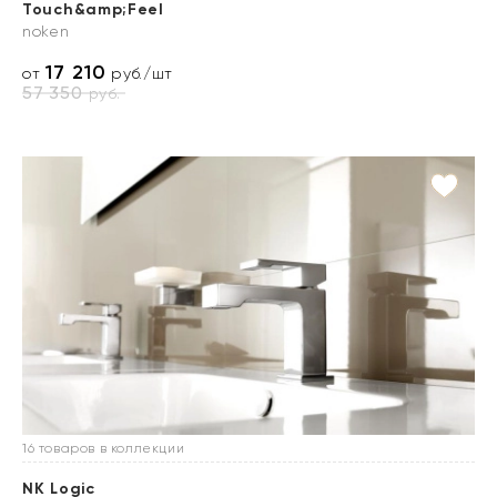
Touch&amp;Feel
noken
17 210
от
руб./шт
57 350
руб.
16 товаров в коллекции
NK Logic