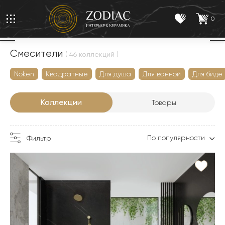
0
Смесители
( 46 коллекций )
Noken
Квадратные
Для душа
Для ванной
Для биде
Коллекции
Товары
По популярности
Фильтр