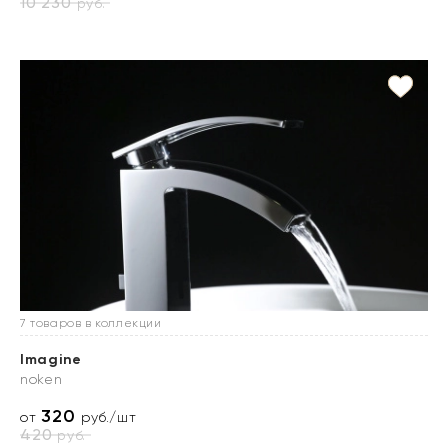
10 230
руб.
7 товаров в коллекции
Imagine
noken
320
от
руб./шт
420
руб.