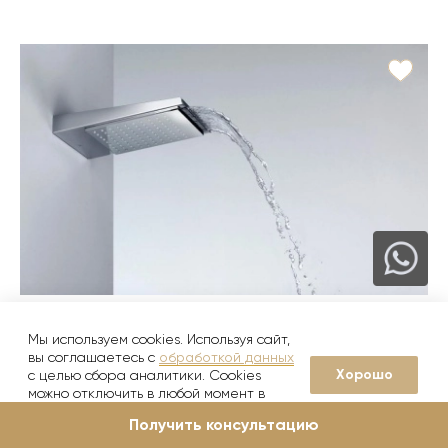
7 товаров в коллекции
Мы используем cookies. Используя сайт,
Imagine N
вы соглашаетесь с
обработкой данных
noken
Хорошо
с целью сбора аналитики. Cookies
можно отключить в любой момент в
1 120
от
руб./шт
настройках вашего браузера
3 740
руб.
Получить консультацию