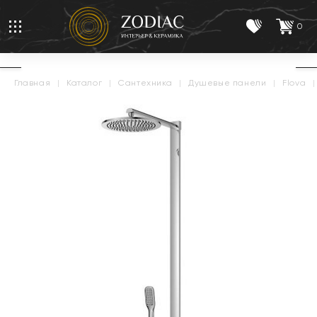
0
главная
|
каталог
|
сантехника
|
душевые панели
|
flova
|