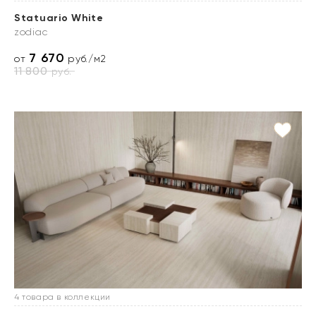
Statuario White
zodiac
7 670
от
руб./м2
11 800
руб.
4 товара в коллекции