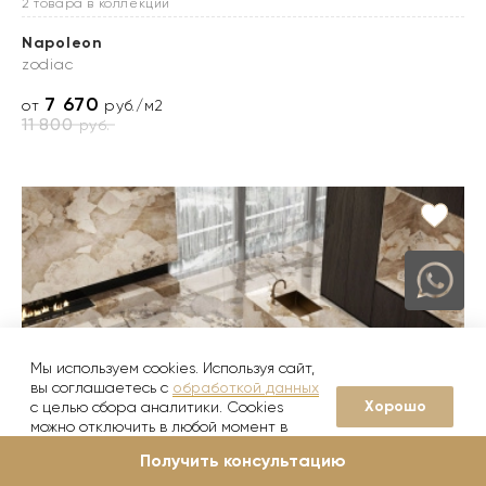
2 товара в коллекции
Napoleon
zodiac
7 670
от
руб./м2
11 800
руб.
Мы используем cookies. Используя сайт,
вы соглашаетесь с
обработкой данных
Хорошо
с целью сбора аналитики. Cookies
можно отключить в любой момент в
настройках вашего браузера
Получить консультацию
4 товара в коллекции