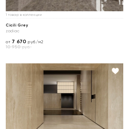
1 товар в коллекции
Cicili Grey
zodiac
7 670
от
руб./м2
10 950
руб.