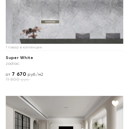
1 товар в коллекции
Super White
zodiac
7 670
от
руб./м2
11 800
руб.