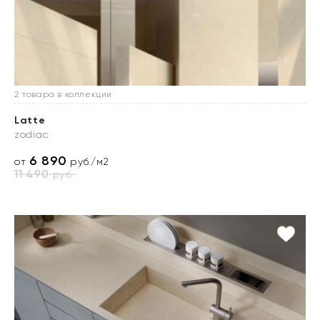
2 товара в коллекции
Latte
zodiac
6 890
от
руб./м2
11 490
руб.