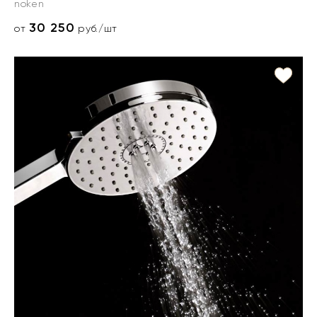
noken
30 250
от
руб./шт