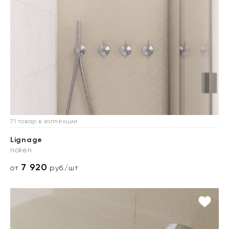
71 товар в коллекции
Lignage
noken
7 920
от
руб./шт