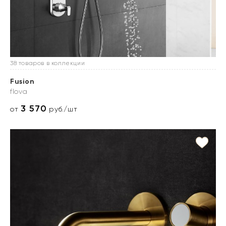
38 товаров в коллекции
Fusion
flova
3 570
от
руб./шт