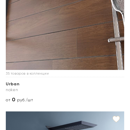
35 товаров в коллекции
Urban
noken
0
от
руб./шт