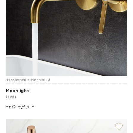
88 товаров в коллекции
Moonlight
flova
0
от
руб./шт