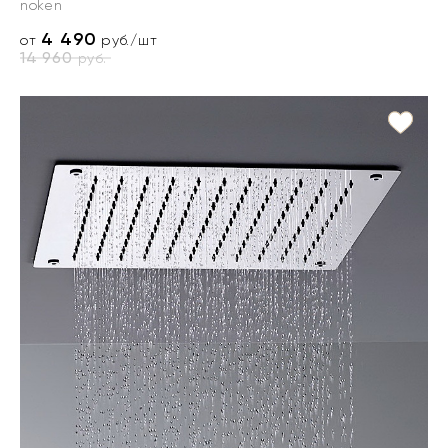
noken
4 490
от
руб./шт
14 960
руб.