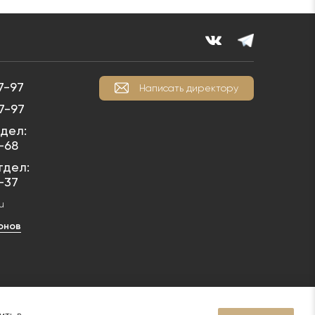
7-97
Написать директору
7-97
дел:
1-68
тдел:
1-37
u
онов
у ст. 1259 Гражданского кодекса РФ фотографии относятся к
5029186237 не допускается