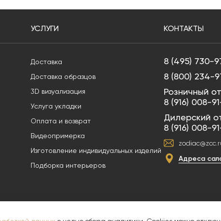
УСЛУГИ
КОНТАКТЫ
8 (495) 730-9
Доставка
8 (800) 234-9
Доставка образцов
Розничный от
3D визуализация
8 (916) 008-9
Услуга укладки
Дилерский о
Оплата и возврат
8 (916) 008-9
Видеопримерка
zodiac@zcc.r
Изготовление индивидуальных изделий
Адреса сал
Подборка интерьеров
и служит для ознакомительных целей, не является публичной офертой. В сил
х произведений без согласия правообладателя ООО "ПРЕМИУМ ПЛИТКА" ИНН 