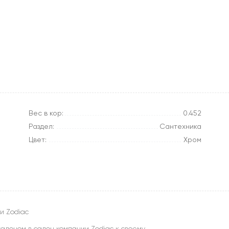
Вес в кор:
0.452
Раздел:
Сантехника
Цвет:
Хром
и Zodiac
алоном в салон компании Zodiac к своему