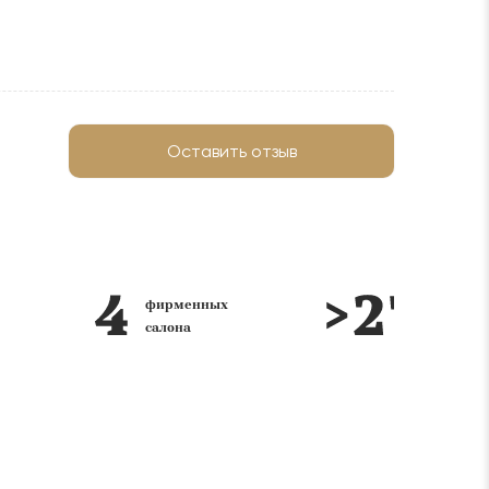
Оставить отзыв
фирменных
лет на
салона
рынке