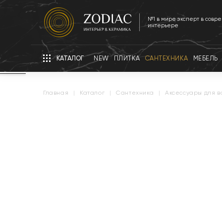
№1 в мире эксперт в совр
интерьере
КАТАЛОГ
NEW
ПЛИТКА
САНТЕХНИКА
МЕБЕЛЬ
главная
|
каталог
|
сантехника
|
аксессуары для 