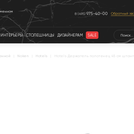
еменном
975-40-00
Обратный зв
8 (495)
ИНТЕРЬЕРЫ
СТОЛЕШНИЦЫ
ДИЗАЙНЕРАМ
SALE
ванной
|
noken
|
hotels
|
Hotels Держатель полотенец 45 см штан