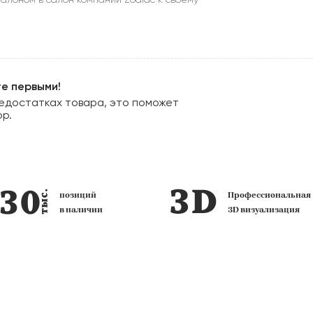
те первыми!
едостатках товара, это поможет
ор.
позиций
Профессиональная
в наличии
3D визуализация