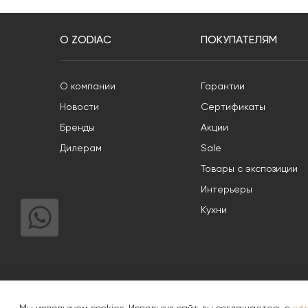
О ZODIAC
ПОКУПАТЕЛЯМ
О компании
Гарантии
Новости
Сертификаты
Бренды
Акции
Дилерам
Sale
Товары с экспозиции
Интерьеры
Кухни
Информация, опубликованная на Сайте, носит общий характер 
объектам авторского права. Использование фотографически