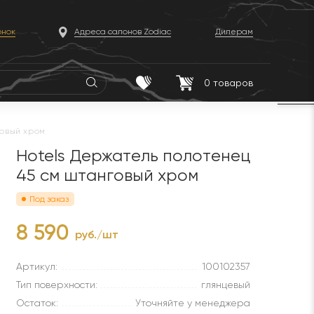
онок
Адреса салонов Zodiac
Дилерам
0
товаров
говый хром
Hotels Держатель полотенец
45 см штанговый хром
Под заказ
8 590
руб./шт
Артикул:
100102357
Тип поверхности:
глянцевый
Остаток:
Уточняйте у менеджера