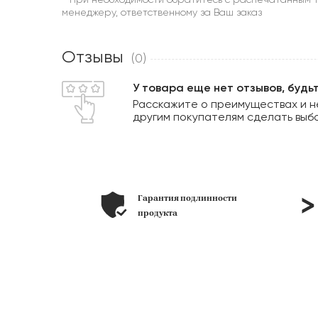
менеджеру, ответственному за Ваш заказ
Отзывы
(0)
У товара еще нет отзывов, будь
Расскажите о преимуществах и н
другим покупателям сделать выб
ьера под
Гарантия подлинности
лоне
продукта