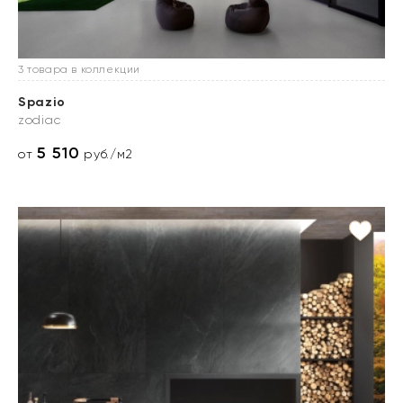
3 товара в коллекции
Spazio
zodiac
5 510
от
руб./м2