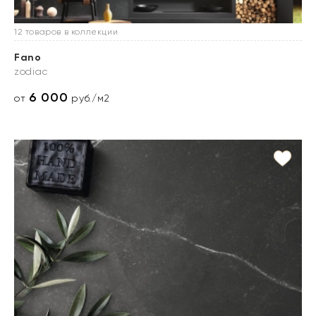
12 товаров в коллекции
Fano
zodiac
6 000
от
руб./м2