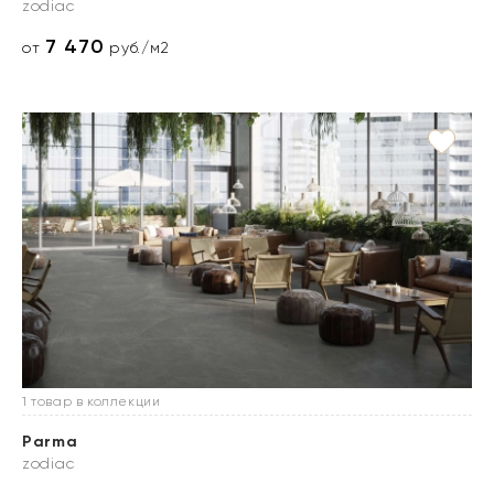
zodiac
7 470
от
руб./м2
1 товар в коллекции
Parma
zodiac