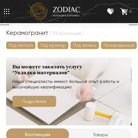
0
Керамогранит
( 113 коллекций )
Под металл
Под мрамор
Под камень
Полированный
Вы можете заказать услугу
“Укладка материалов”
Наши специалисты имеют большой опыт работы и
высочайшую квалификацию
Подробнее
Коллекции
Товары