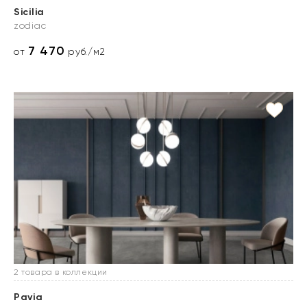
Sicilia
zodiac
7 470
от
руб./м2
2 товара в коллекции
Pavia