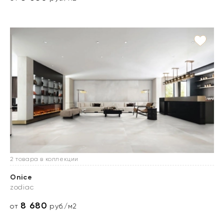
2 товара в коллекции
Onice
zodiac
8 680
от
руб./м2