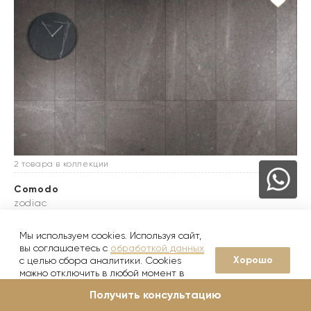
2 товара в коллекции
Comodo
zodiac
9 500
от
руб./м2
Мы используем cookies. Используя сайт,
вы соглашаетесь с
обработкой данных
Хорошо
с целью сбора аналитики. Cookies
можно отключить в любой момент в
настройках вашего браузера
Получить консультацию