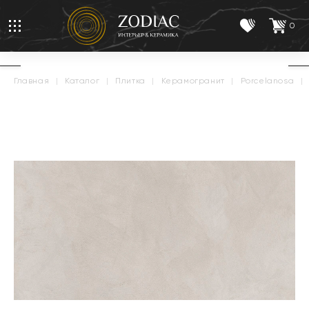
0
главная
|
каталог
|
плитка
|
керамогранит
|
porcelanosa
|