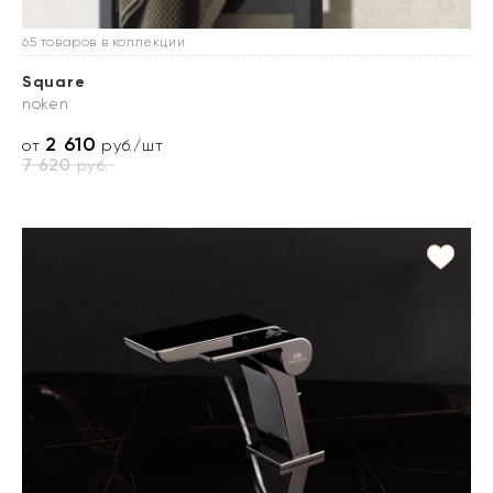
65 товаров в коллекции
Square
noken
2 610
от
руб./шт
7 620
руб.