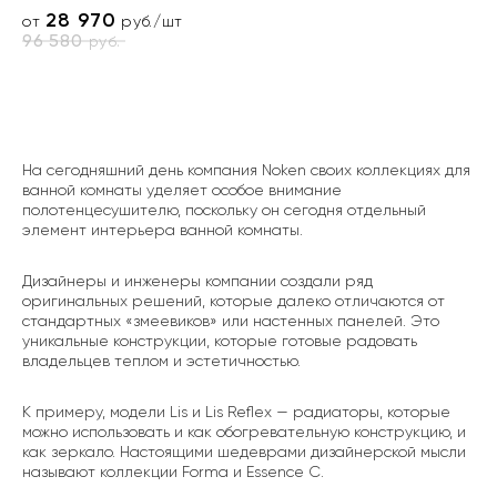
28 970
от
руб./шт
96 580
руб.
На сегодняшний день компания Noken своих коллекциях для
ванной комнаты уделяет особое внимание
полотенцесушителю, поскольку он сегодня отдельный
элемент интерьера ванной комнаты.
Дизайнеры и инженеры компании создали ряд
оригинальных решений, которые далеко отличаются от
стандартных «змеевиков» или настенных панелей. Это
уникальные конструкции, которые готовые радовать
владельцев теплом и эстетичностью.
К примеру, модели Lis и Lis Reflex — радиаторы, которые
можно использовать и как обогревательную конструкцию, и
как зеркало. Настоящими шедеврами дизайнерской мысли
называют коллекции Forma и Essence C.