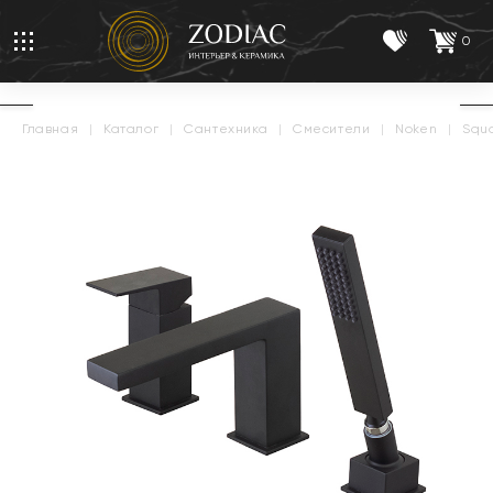
0
главная
|
каталог
|
сантехника
|
смесители
|
noken
|
squ