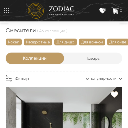
0
Смесители
( 46 коллекций )
Noken
Квадратные
Для душа
Для ванной
Для биде
Коллекции
Товары
По популярности
Фильтр