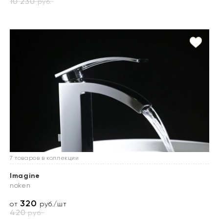
10 230
руб.
7 товаров в коллекции
Imagine
noken
320
от
руб./шт
420
руб.