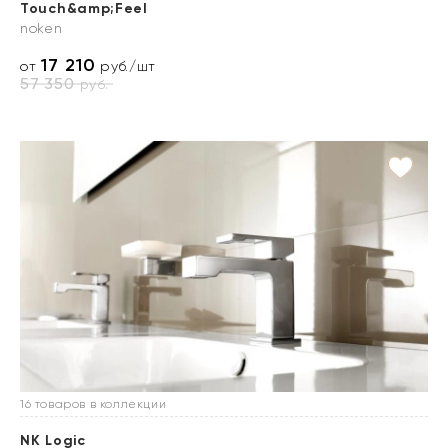
Touch&amp;Feel
noken
17 210
от
руб./шт
57 350
руб.
16 товаров в коллекции
NK Logic