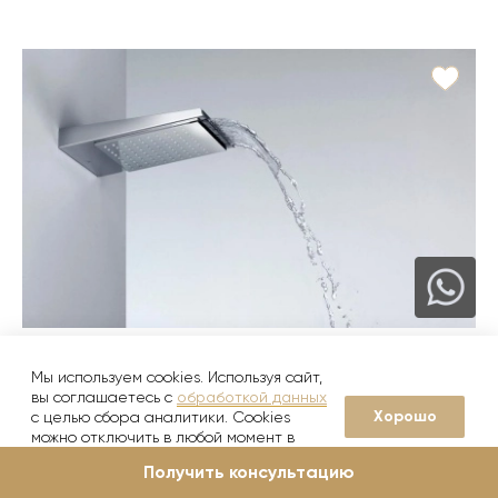
7 товаров в коллекции
Мы используем cookies. Используя сайт,
Imagine N
вы соглашаетесь с
обработкой данных
noken
Хорошо
с целью сбора аналитики. Cookies
можно отключить в любой момент в
1 120
от
руб./шт
настройках вашего браузера
3 740
руб.
Получить консультацию