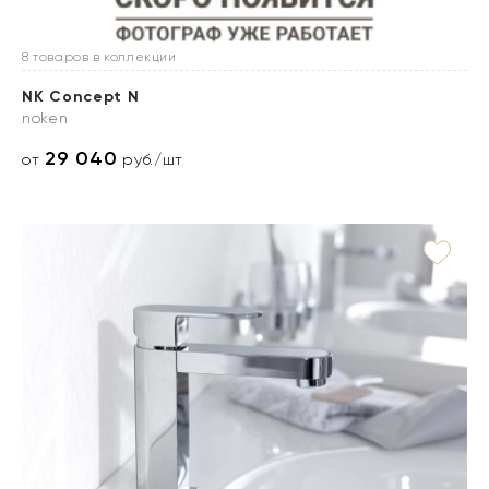
8 товаров в коллекции
NK Concept N
noken
29 040
от
руб./шт