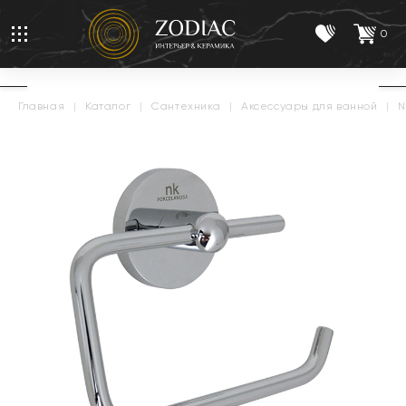
0
главная
|
каталог
|
сантехника
|
аксессуары для ванной
|