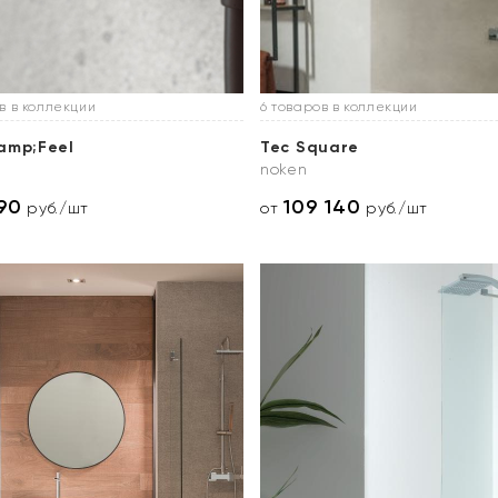
в в коллекции
6 товаров в коллекции
amp;Feel
Tec Square
noken
90
109 140
руб./шт
от
руб./шт