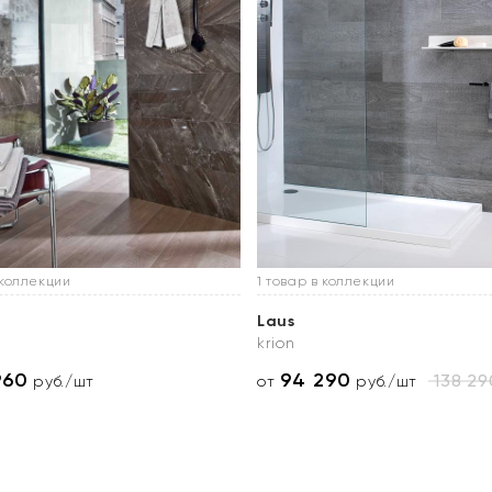
 коллекции
1 товар в коллекции
Laus
krion
960
94 290
138 29
руб./шт
от
руб./шт