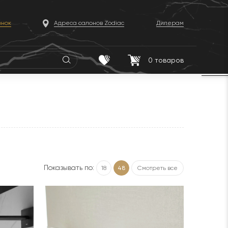
онок
Адреса салонов Zodiac
Дилерам
0
товаров
Показывать по:
18
48
Смотреть все