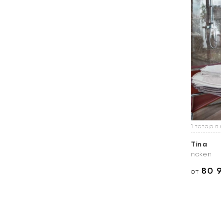
1 товар в
Tina
noken
80 
от