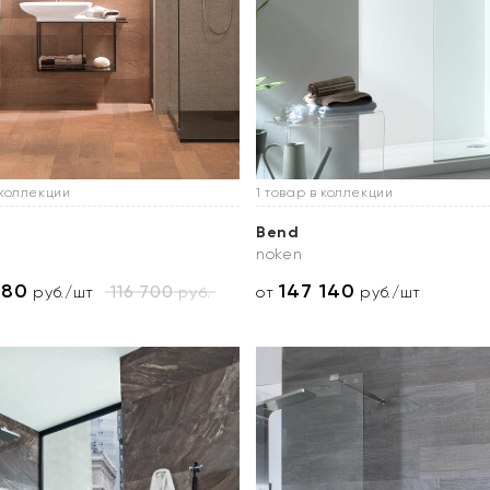
 коллекции
1 товар в коллекции
Bend
noken
680
147 140
116 700
руб.
руб./шт
от
руб./шт