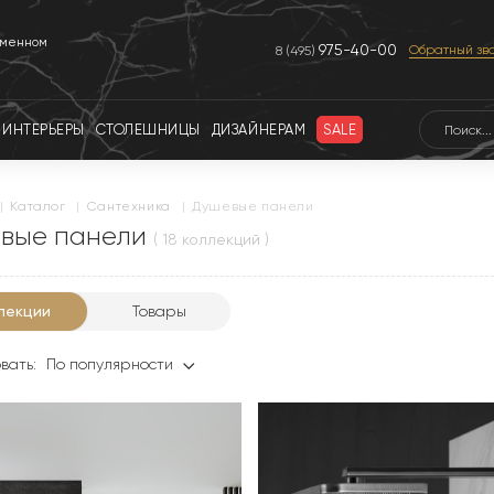
еменном
975-40-00
Обратный зв
8 (495)
ИНТЕРЬЕРЫ
СТОЛЕШНИЦЫ
ДИЗАЙНЕРАМ
SALE
|
каталог
|
сантехника
|
Душевые панели
вые панели
( 18 коллекций )
лекции
Товары
вать:
По популярности