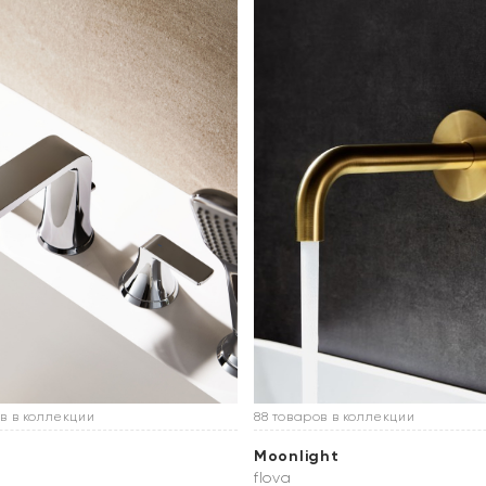
в в коллекции
88 товаров в коллекции
Moonlight
flova