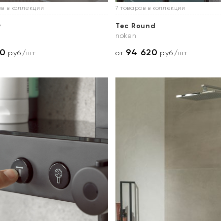
ов в коллекции
7 товаров в коллекции
y
Tec Round
noken
50
94 620
руб./шт
от
руб./шт