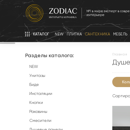
№1 в мире эксперт в совр
интерьере
КАТАЛОГ
NEW
ПЛИТКА
САНТЕХНИКА
МЕБЕЛЬ
Разделы каталога:
главная
Душе
NEW
Унитазы
Кол
Биде
Инсталяции
Сортиро
Кнопки
Раковины
Смесители
Душевые панели