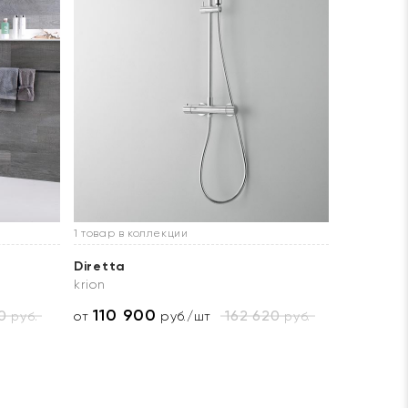
1 товар в коллекции
Diretta
krion
110 900
0
162 620
руб.
руб.
от
руб./шт