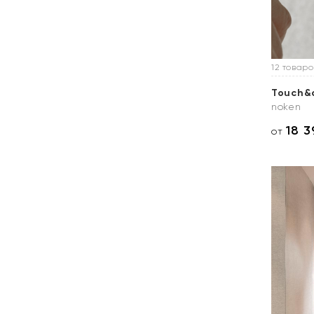
12 товаро
Touch&
noken
18 3
от