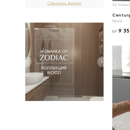
20 товар
Centur
flova
9 3
от