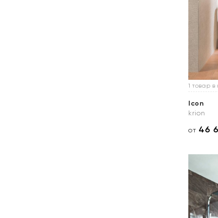
1 товар в
Icon
krion
46 
от