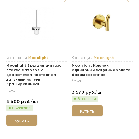
Коллекция
Moonlight
Коллекция
Moonlight
Moonlight Ерш для унитаза
Moonlight Крючок
стекло матовое с
одинарный латунный золото
держателем настенным
брашированное
латунным латунь
flova
брашированная
flova
3 570
руб./шт
В наличии
8 600
руб./шт
В наличии
Купить
Купить