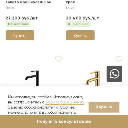
золото брашированное
хром
flova
flova
27 200
руб./шт
20 400
руб./шт
В наличии
В наличии
Купить
Купить
Мы используем cookies. Используя сайт,
вы соглашаетесь с
обработкой данных
Хорошо
с целью сбора аналитики. Cookies
можно отключить в любой момент в
Коллекция
Moonlight
Коллекция
Moonlight
настройках вашего браузера
Moonlight Смеситель для
Moonlight Смеситель для
Получить консультацию
раковины высокий 25,2 см
раковины низкий 17,3 см