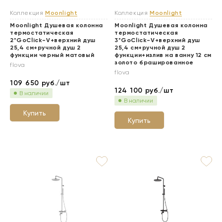
Коллекция
Moonlight
Коллекция
Moonlight
Moonlight Душевая колонна
Moonlight Душевая колонна
термостатическая
термостатическая
2*GoClick-V+верхний душ
3*GoClick-V+верхний душ
25,4 см+ручной душ 2
25,4 см+ручной душ 2
функции черный матовый
функции+излив на ванну 12 см
золото брашированное
flova
flova
109 650
руб./шт
124 100
руб./шт
В наличии
В наличии
Купить
Купить