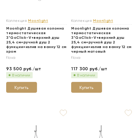
Коллекция
Moonlight
Коллекция
Moonlight
Moonlight Душевая колонна
Moonlight Душевая колонна
термостатическая
термостатическая
3*GoClick-V+верхний душ
3*GoClick-V+верхний душ
25,4 см+ручной душ 2
25,4 см+ручной душ 2
функции+излив на ванну 12 см
функции+излив на ванну 12 см
хром
черный матовый
flova
flova
93 500
руб./шт
117 300
руб./шт
В наличии
В наличии
Купить
Купить