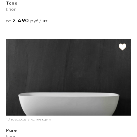
Tono
krion
2 490
от
руб./шт
18 товаров в коллекции
Pure
krion