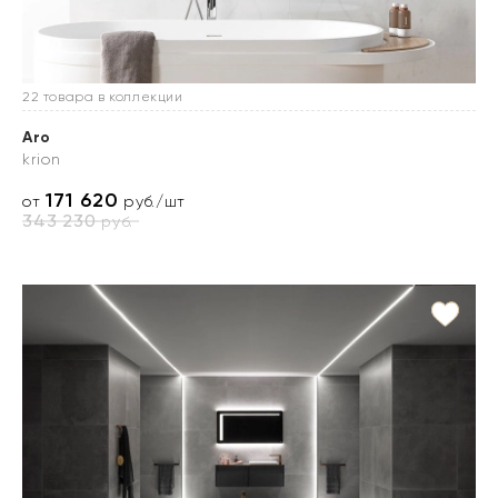
22 товара в коллекции
Aro
krion
171 620
от
руб./шт
343 230
руб.