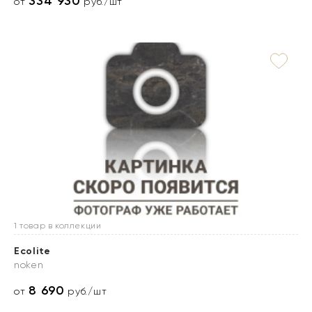
334 930
от
руб./шт
1 товар в коллекции
Ecolite
noken
8 690
от
руб./шт