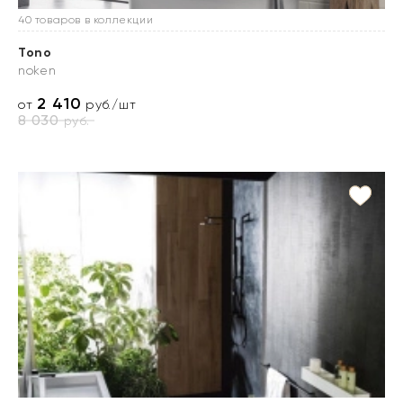
40 товаров в коллекции
Tono
noken
2 410
от
руб./шт
8 030
руб.