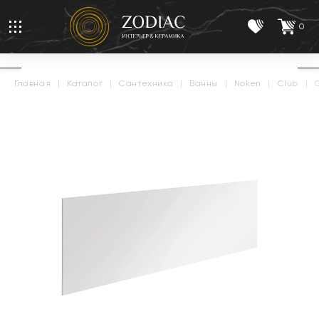
0
главная
|
каталог
|
сантехника
|
ванны
|
noken
|
club
|