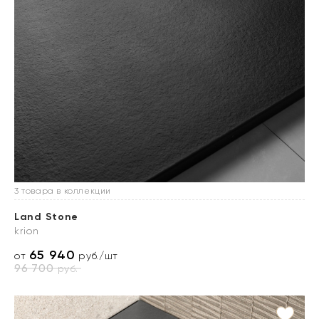
3 товара в коллекции
Land Stone
krion
65 940
от
руб./шт
96 700
руб.