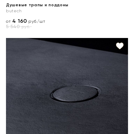
Душевые трапы и поддоны
butech
4 160
от
руб./шт
5 540
руб.