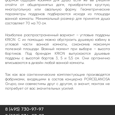
формой будущей кабинки для душа. Если же вы решили
отойти от общепринятых догм, приобретите круглую,
многоугольную или овальную форму. Геометрические
параметры поддонов подбираются исходя из площади
ванной комнаты. Минимальный размер для принятия душа
составляет 70 на 70 см.
Наиболее распространенный вариант – угловые поддоны
KRION. С их помощью можно обустроить душевую кабину в
угловой части ванной комнаты, сэкономив максимум
полезной площади. Важный момент при выборе – высота
бортиков. Под брендом KRION выпускаются душевые
поддоны с высотой бортов 3, 5 и 5,5 см. Они органично
вписываются в дизайн любой ванной комнаты.
Так как все сантехнические комплектующие производятся
фабриками, входящими в состав концерна PORCELANOSA
Grupo, они совместимы друг с другом, а значит, монтаж не
потребует от вас значительных усилий.
8 (495) 730-97-97