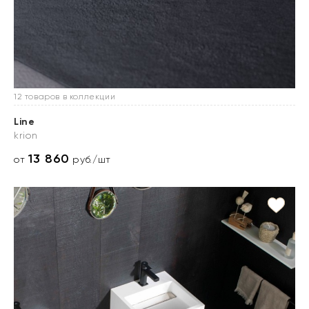
12 товаров в коллекции
Line
krion
13 860
от
руб./шт