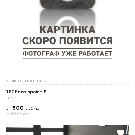
3 товара в коллекции
TECEdrainpoint S
tece
800
от
руб./шт
1 780
руб.