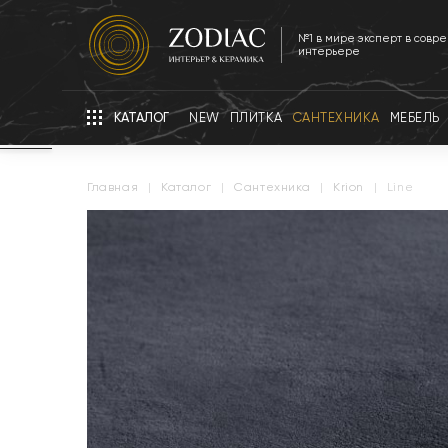
№1 в мире эксперт в совр
интерьере
КАТАЛОГ
NEW
ПЛИТКА
САНТЕХНИКА
МЕБЕЛЬ
главная
|
каталог
|
сантехника
|
krion
|
Line