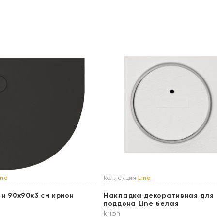
ine
Коллекция
Line
он 90x90х3 см крион
Накладка декоративная для
поддона Line белая
krion