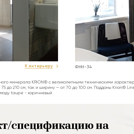
К интерьеру
ФНН-34
ного минерала KRION® c великолепными техническими характери
75 до 210 см, так и ширину — от 70 до 100 см. Поддоны Krion® Lin
 моду taupe - коричневый.
кт/спецификацию на