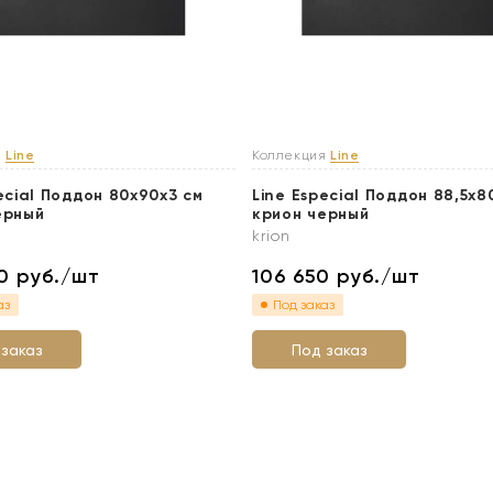
я
Line
Коллекция
Line
ecial Поддон 80x90х3 см
Line Especial Поддон 88,5х8
ерный
крион черный
krion
40
руб./шт
106 650
руб./шт
аз
Под заказ
 заказ
Под заказ