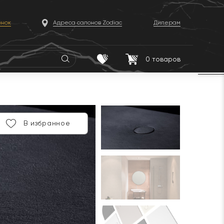
онок
Адреса салонов Zodiac
Дилерам
0
товаров
В избранное