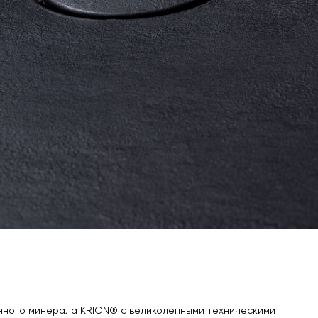
енного минерала KRION® c великолепными техническими