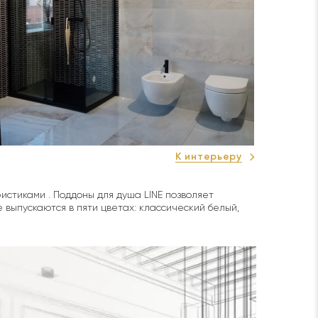
К интерьеру
ФС-
стиками . Поддоны для душа LINE позволяет
e выпускаются в пяти цветах: классический белый,