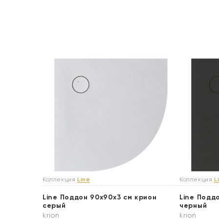
Коллекция
Line
Коллекция
L
Line Поддон 90x90х3 см крион
Line Подд
серый
черный
krion
krion