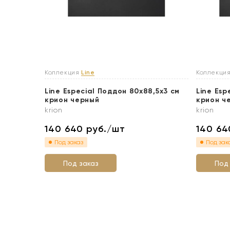
Коллекция
Line
Коллекци
Line Especial Поддон 80x88,5x3 см
Line Esp
крион черный
крион ч
krion
krion
140 640
руб./шт
140 6
Под заказ
Под зак
Под заказ
Под