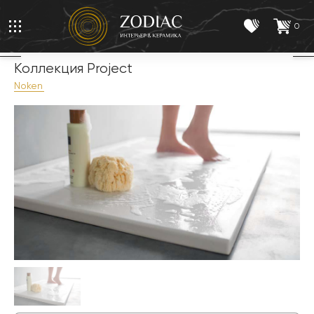
0
Коллекция Project
Noken