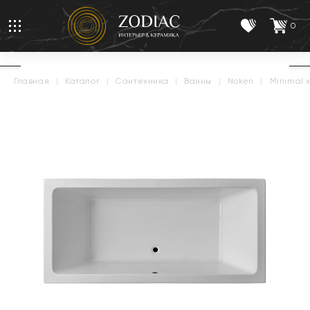
0
главная
|
каталог
|
сантехника
|
ванны
|
noken
|
minimal x