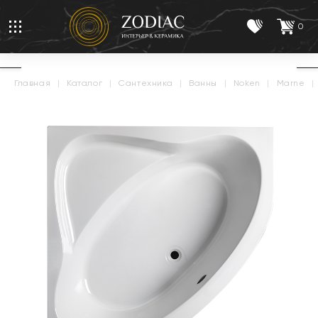
0
главная
|
каталог
|
сантехника
|
ванны
|
noken
|
marne
|