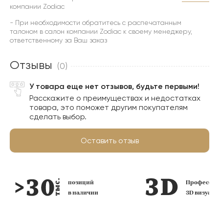
компании Zodiac
- При необходимости обратитесь с распечатанным
талоном в салон компании Zodiac к своему менеджеру,
ответственному за Ваш заказ
Отзывы
(0)
У товара еще нет отзывов, будьте первыми!
Расскажите о преимуществах и недостатках
товара, это поможет другим покупателям
сделать выбор.
Оставить отзыв
позиций
Профессио
в наличии
3D визуал