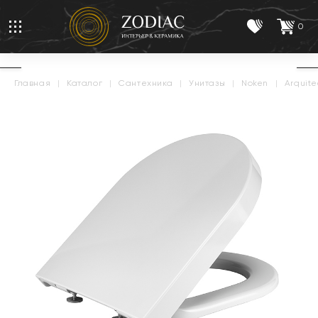
0
главная
|
каталог
|
сантехника
|
унитазы
|
noken
|
arquite