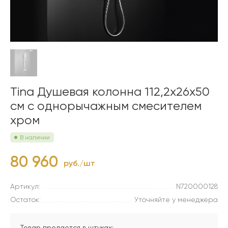
Tina Душевая колонна 112,2х26х50
см с однорычажным смесителем
хром
В наличии
80 960
руб./шт
Артикул:
N720000128
Остаток:
Уточняйте у менеджера
Товар продается в штуках: