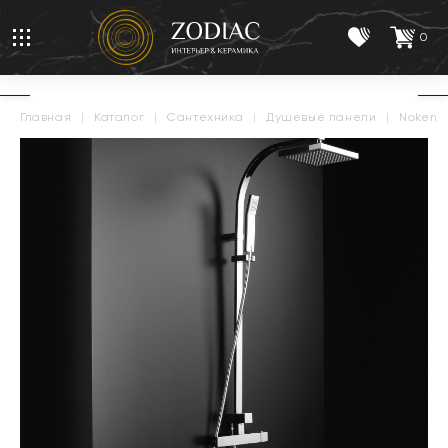
0
главная
|
каталог
|
сантехника
|
душевые панели
|
noken