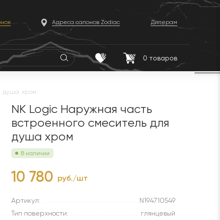
онок
Адреса салонов Zodiac
Дилерам
0
товаров
я душа хром
NK Logic Наружная часть
встроенного смеситель для
душа хром
В наличии
10 780
руб./шт
Артикул:
N194710549
Тип поверхности:
глянцевый