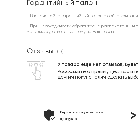
Гарантийный талон
- Распечатайте гарантийный талон с сайта компани
- При необходимости обратитесь с распечатанным т
менеджеру, ответственному за Ваш заказ
Отзывы
(0)
У товара еще нет отзывов, будь
Расскажите о преимуществах и н
другим покупателям сделать выб
ьера под
Гарантия подлинности
лоне
продукта