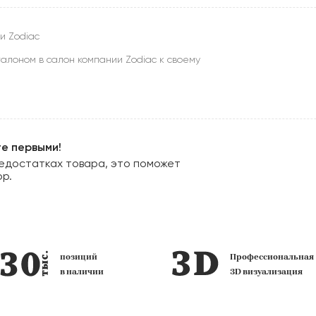
и Zodiac
алоном в салон компании Zodiac к своему
те первыми!
едостатках товара, это поможет
ор.
позиций
Профессиональная
в наличии
3D визуализация