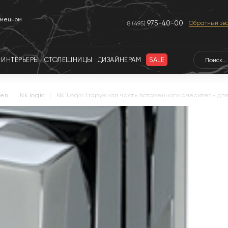
еменном
975-40-00
Обратный зв
8 (495)
ИНТЕРЬЕРЫ
СТОЛЕШНИЦЫ
ДИЗАЙНЕРАМ
SALE
ken
|
nk logic
|
NK Logic Наружная часть встроенного смеситель дл