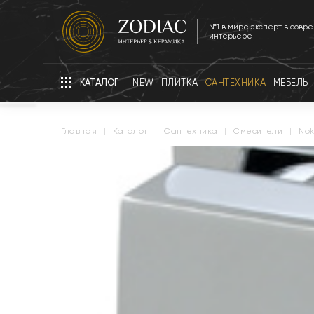
№1 в мире эксперт в совр
интерьере
КАТАЛОГ
NEW
ПЛИТКА
САНТЕХНИКА
МЕБЕЛЬ
главная
|
каталог
|
сантехника
|
смесители
|
no