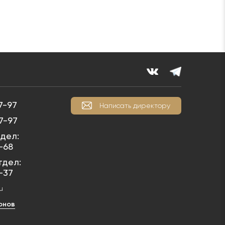
7-97
Написать директору
7-97
дел:
1-68
тдел:
1-37
u
онов