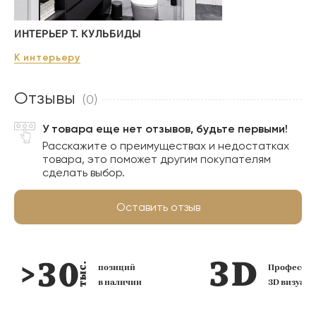
ИНТЕРЬЕР Т. КУЛЬБИДЫ
К интерьеру
Отзывы
(0)
У товара еще нет отзывов, будьте первыми!
Расскажите о преимуществах и недостатках
товара, это поможет другим покупателям
сделать выбор.
Оставить отзыв
позиций
Профессио
в наличии
3D визуал