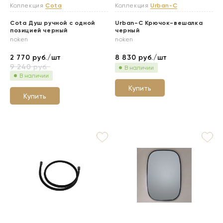
Коллекция
Cota
Коллекция
Urban-C
Cota Душ ручной с одной
Urban-C Крючок-вешалка
позицией черный
черный
noken
noken
2 770
руб./шт
8 830
руб./шт
9 240
руб.
В наличии
В наличии
Купить
Купить