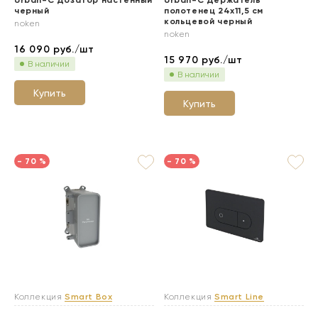
Urban-C Дозатор настенный
Urban-C Держатель
черный
полотенец 24х11,5 см
кольцевой черный
noken
noken
16 090
руб./шт
15 970
руб./шт
В наличии
В наличии
Купить
Купить
- 70 %
- 70 %
Коллекция
Smart Box
Коллекция
Smart Line