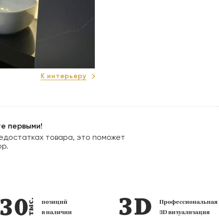
К интерьеру
те первыми!
едостатках товара, это поможет
ор.
Профессиональная
фирменных
3D визуализация
салона