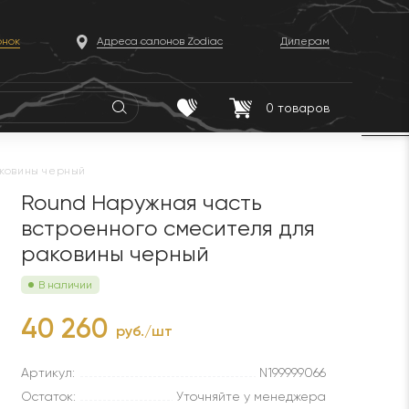
онок
Адреса салонов Zodiac
Дилерам
0
товаров
аковины черный
Round Наружная часть
встроенного смесителя для
раковины черный
В наличии
40 260
руб./шт
Артикул:
N199999066
Остаток:
Уточняйте у менеджера