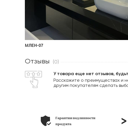
МЛЕН-07
Отзывы
(0)
У товара еще нет отзывов, будь
Расскажите о преимуществах и н
другим покупателям сделать выб
линности
позиций
в наличии