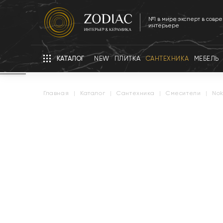
№1 в мире эксперт в совр
интерьере
КАТАЛОГ
NEW
ПЛИТКА
САНТЕХНИКА
МЕБЕЛЬ
главная
|
каталог
|
сантехника
|
смесители
|
no