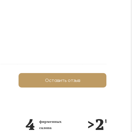
Оставить отзыв
лет на
Реализация интерьера 
рынке
Ключ в каждом салоне