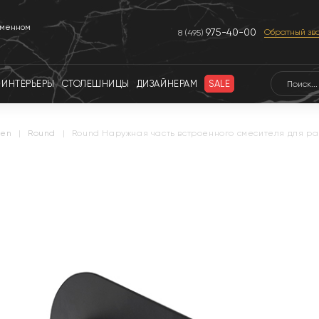
еменном
975-40-00
Обратный зв
8 (495)
ИНТЕРЬЕРЫ
СТОЛЕШНИЦЫ
ДИЗАЙНЕРАМ
SALE
ken
|
round
|
Round Наружная часть встроенного смесителя для р