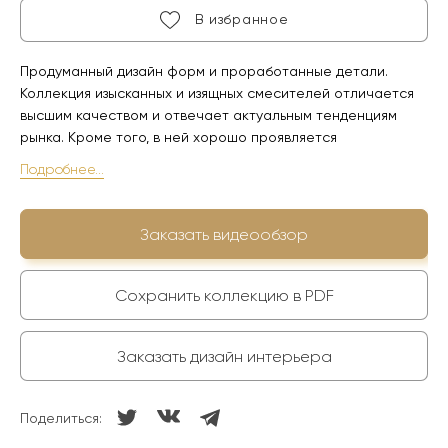
В избранное
Продуманный дизайн форм и проработанные детали.
Коллекция изысканных и изящных смесителей отличается
высшим качеством и отвечает актуальным тенденциям
рынка. Кроме того, в ней хорошо проявляется
экологическая сознательность, в защиту которой активно
Подробнее...
выступает компания Noken Porcelanosa Bathrooms.
Изделия призваны дарить комфорт, но при этом
энергоэффективны и способствуют экономии водных
Заказать видеообзор
ресурсов.
Сохранить коллекцию в PDF
Заказать дизайн интерьера
Поделиться: