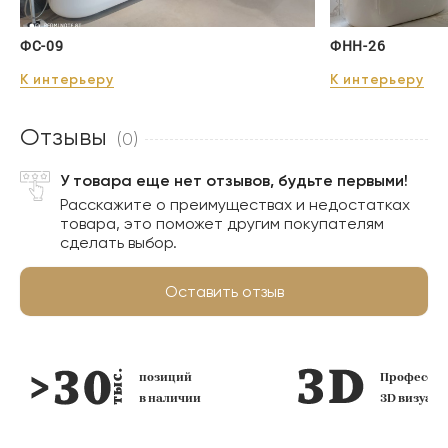
ФС-09
ФНН-26
К интерьеру
К интерьеру
Отзывы
(0)
У товара еще нет отзывов, будьте первыми!
Расскажите о преимуществах и недостатках
товара, это поможет другим покупателям
сделать выбор.
Оставить отзыв
озиций
Профессиональная
наличии
3D визуализация