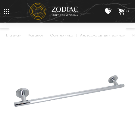
0
главная
|
каталог
|
сантехника
|
аксессуары для ванной
|