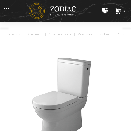
0
главная
|
каталог
|
сантехника
|
унитазы
|
noken
|
acro n