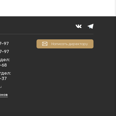
7-97
Написать директору
7-97
дел:
1-68
тдел:
1-37
u
онов