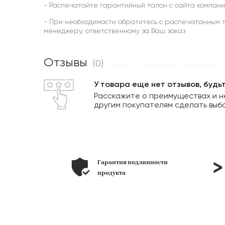
- Распечатайте гарантийный талон с сайта компани
- При необходимости обратитесь с распечатанным т
менеджеру, ответственному за Ваш заказ
Отзывы
(0)
У товара еще нет отзывов, будь
Расскажите о преимуществах и н
другим покупателям сделать выб
ьера под
Гарантия подлинности
лоне
продукта