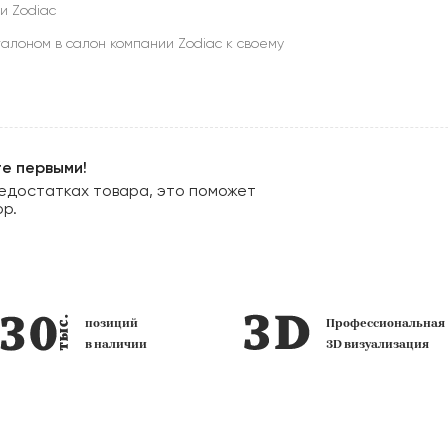
и Zodiac
алоном в салон компании Zodiac к своему
те первыми!
едостатках товара, это поможет
ор.
позиций
Профессиональная
в наличии
3D визуализация