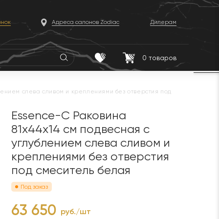
онок
Адреса салонов Zodiac
Дилерам
0
товаров
лением слева сливом и креплениями без отверстия под
Essence-C Раковина
81х44х14 см подвесная с
углублением слева сливом и
креплениями без отверстия
под смеситель белая
Под заказ
63 650
руб./шт