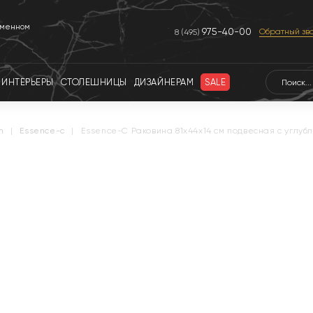
еменном
975-40-00
Обратный зв
8 (495)
ИНТЕРЬЕРЫ
СТОЛЕШНИЦЫ
ДИЗАЙНЕРАМ
SALE
n
|
essence-c
|
Essence-C Раковина 81х44х14 см подвесная с углуб