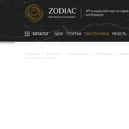
№1 в мире эксперт в совр
интерьере
КАТАЛОГ
NEW
ПЛИТКА
САНТЕХНИКА
МЕБЕЛЬ
главная
|
каталог
|
сантехника
|
раковины
|
noke
смеситель белая