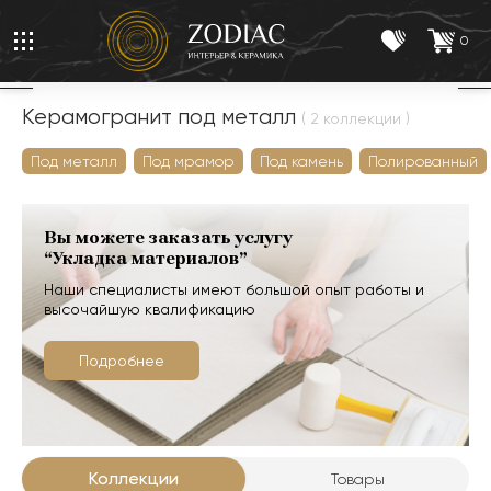
0
Керамогранит под металл
( 2 коллекции )
Под металл
Под мрамор
Под камень
Полированный
Вы можете заказать услугу
“Укладка материалов”
Наши специалисты имеют большой опыт работы и
высочайшую квалификацию
Подробнее
Коллекции
Товары