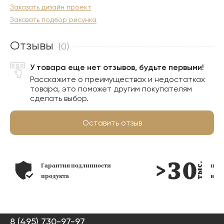
Заказать дизайн проект
Заказать подбор рисунка
Отзывы
(0)
У товара еще нет отзывов, будьте первыми!
Расскажите о преимуществах и недостатках
товара, это поможет другим покупателям
сделать выбор.
Оставить отзыв
Гарантия подлинности
по
продукта
в н
8 (495) 730-97-97