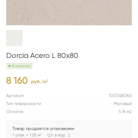
Dorcia Acero L 80x80
В наличии
8 160
руб./м
2
Артикул:
100348060
Тип поверхности:
Матовый
Остаток:
5.76 м2
Товар продается упаковками:
1 упак = 1.28 м
Шт в кор: 2
2