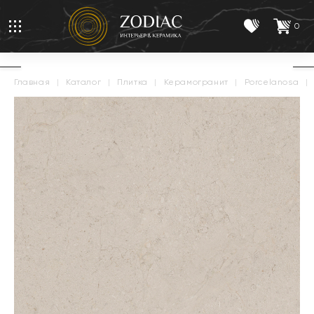
0
главная
|
каталог
|
плитка
|
керамогранит
|
porcelanosa
|