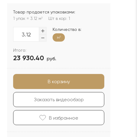
Товар продается упаковками:
1 упак = 3.12 м
Шт в кор: 1
2
Количество в:
м
2
Итого:
23 930.40
руб.
В корзину
Заказать видеообзор
В избранноe