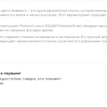
м) цвета бежевого - это крупноформатная плитка, которая имити
чивость к влаге и легкость в уходе. Этот керамогранит подходит
амогранит Platinum Leica 120x260 Polished (6 мм) обладает выс
кже на наружных фасадах зданий.
ля создания стильных интерьеров и экстерьеров. Его крупный ф
жевый цвет керамогранита отлично сочетается с различными ст
те первыми!
едостатках товара, это поможет
ор.