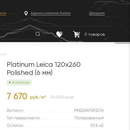
онок
Адреса салонов Zodiac
Дилерам
0
товаров
 мм)
Platinum Leica 120x260
Polished (6 мм)
В наличии
7 670
руб./м
10 950 руб.
2
Артикул:
MN226AP261206
Тип поверхности:
Полированный
Остаток:
93.6 м2