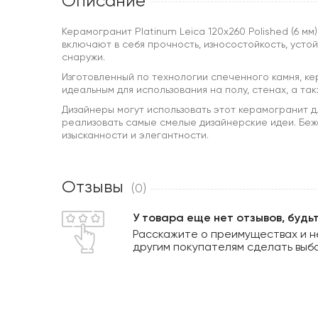
Описание
Керамогранит Platinum Leica 120x260 Polished (6 м
включают в себя прочность, износостойкость, устой
снаружи.
Изготовленный по технологии спеченного камня, кер
идеальным для использования на полу, стенах, а та
Дизайнеры могут использовать этот керамогранит д
реализовать самые смелые дизайнерские идеи. Бе
изысканности и элегантности.
Отзывы
(0)
У товара еще нет отзывов, будь
Расскажите о преимуществах и н
другим покупателям сделать выб