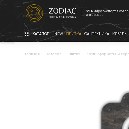
№1 в мире эксперт в совр
интерьере
КАТАЛОГ
NEW
ПЛИТКА
САНТЕХНИКА
МЕБЕЛЬ
главная
|
каталог
|
плитка
|
крупноформатный кер