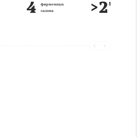
фирменных
лет на
салона
рынке