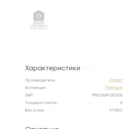
Характеристики
Zodiac
Производитель:
Platinum
Коллекция:
SAP:
MN226AP261206
Толщина плитки:
6
Вес в кор:
47.1682