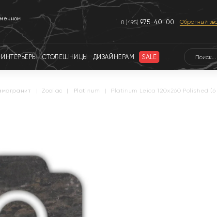
еменном
975-40-00
Обратный зв
8 (495)
ИНТЕРЬЕРЫ
СТОЛЕШНИЦЫ
ДИЗАЙНЕРАМ
SALE
амогранит
|
zodiac
|
platinum
|
Platinum Leica 120x260 Polished (6