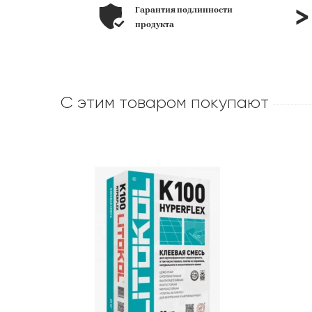
ьера под
Гарантия подлинности
лоне
продукта
С этим товаром покупают