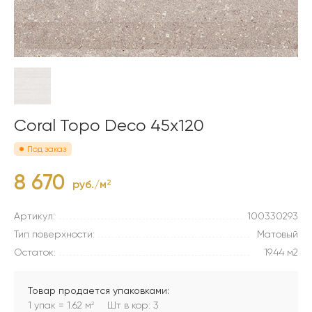
Coral Topo Deco 45x120
Под заказ
8 670
руб./м
2
Артикул:
100330293
Тип поверхности:
Матовый
Остаток:
19.44 м2
Товар продается упаковками:
1 упак = 1.62 м
Шт в кор: 3
2