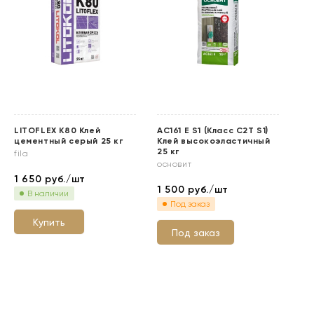
LITOFLEX K80 Клей
АС161 Е S1 (Класс C2T S1)
АС
цементный серый 25 кг
Клей высокоэластичный
S2
25 кг
св
fila
основит
ос
1 650
руб./шт
1 500
руб./шт
2 
В наличии
Под заказ
Купить
Под заказ