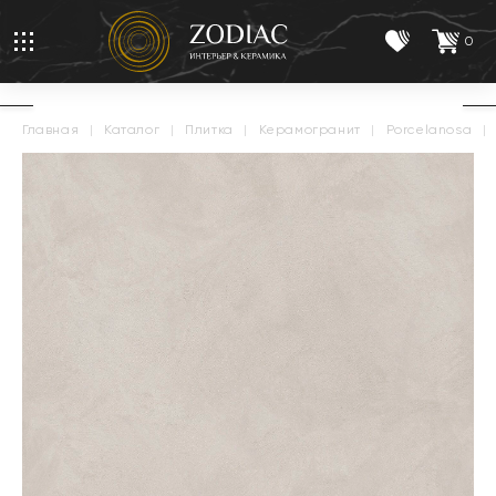
0
главная
|
каталог
|
плитка
|
керамогранит
|
porcelanosa
|