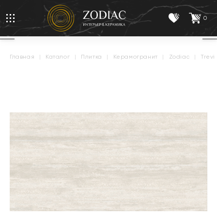
0
главная
|
каталог
|
плитка
|
керамогранит
|
zodiac
|
trevi