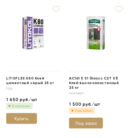
LITOFLEX K80 Клей
АС161 Е S1 (Класс C2T S1)
АС
цементный серый 25 кг
Клей высокоэластичный
S2
25 кг
св
fila
основит
ос
1 650
руб./шт
1 500
руб./шт
2 
В наличии
Под заказ
Купить
Под заказ