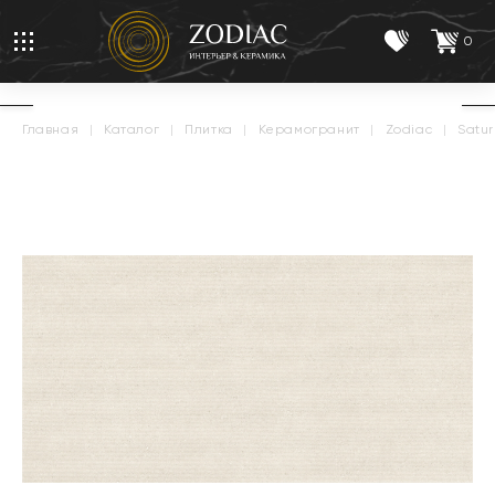
0
главная
|
каталог
|
плитка
|
керамогранит
|
zodiac
|
satu