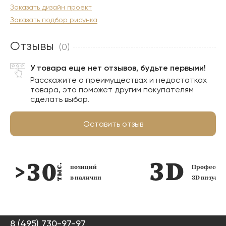
Заказать дизайн проект
Заказать подбор рисунка
Отзывы
(0)
У товара еще нет отзывов, будьте первыми!
Расскажите о преимуществах и недостатках
товара, это поможет другим покупателям
сделать выбор.
Оставить отзыв
позиций
Профессио
в наличии
3D визуал
8 (495) 730-97-97