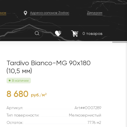
онок
Адреса салонов Zodiac
Дилерам
0
товаров
Tardivo Bianco-MG 90x180
(10,5 мм)
В наличии
8 680
руб./м
2
Артикул:
Art##0007289
Тип поверхности:
Мелкозернистый
Остаток:
77.76 м2