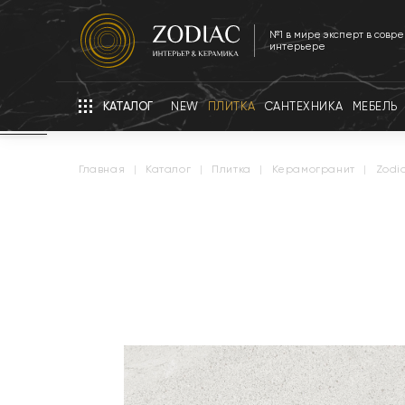
№1 в мире эксперт в совр
интерьере
КАТАЛОГ
NEW
ПЛИТКА
САНТЕХНИКА
МЕБЕЛЬ
главная
|
каталог
|
плитка
|
керамогранит
|
zodi