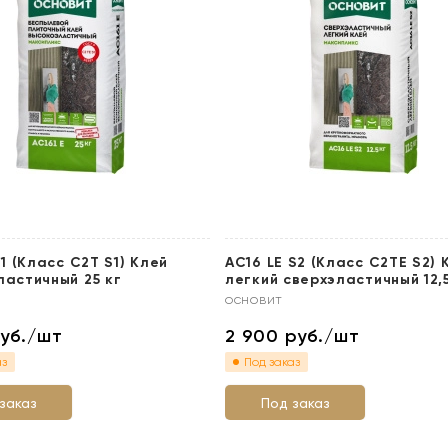
S1 (Класс C2T S1) Клей
АС16 LЕ S2 (Класс C2TE S2) 
ластичный 25 кг
легкий сверхэластичный 12,5
основит
уб./шт
2 900
руб./шт
аз
Под заказ
заказ
Под заказ