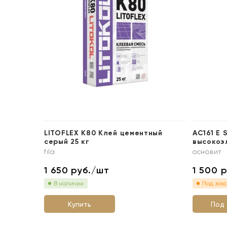
LITOFLEX K80 Клей цементный
АС161 Е 
серый 25 кг
высокоэ
fila
основит
1 650
руб./шт
1 500
р
В наличии
Под зак
Купить
Под 