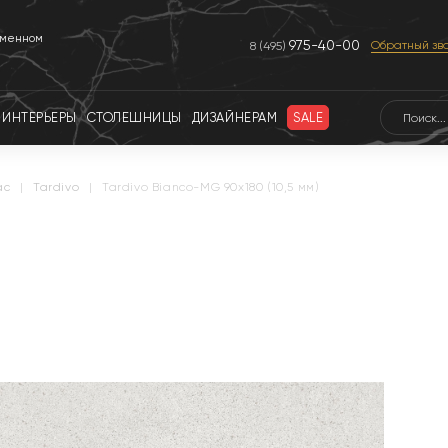
еменном
975-40-00
Обратный зв
8 (495)
ИНТЕРЬЕРЫ
СТОЛЕШНИЦЫ
ДИЗАЙНЕРАМ
SALE
ac
|
tardivo
|
Tardivo Bianco-MG 90x180 (10,5 мм)