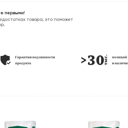
те первыми!
едостатках товара, это поможет
ор.
Гарантия подлинности
позиц
продукта
в наличи