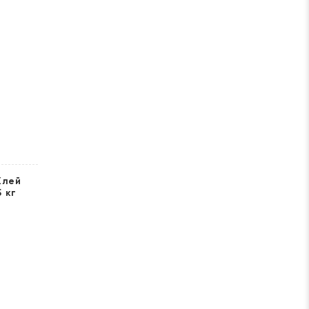
Клей
 кг