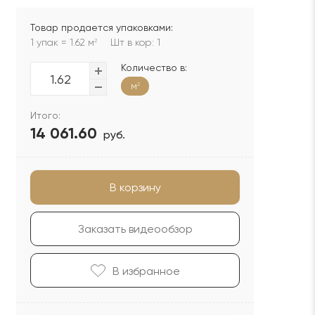
Товар продается упаковками:
1 упак = 1.62 м
Шт в кор: 1
2
Количество в:
м
2
Итого:
14 061.60
руб.
В корзину
Заказать видеообзор
В избранноe