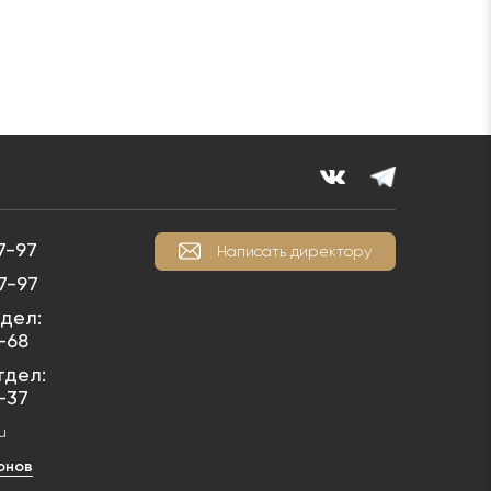
7-97
Написать директору
7-97
дел:
1-68
тдел:
1-37
u
онов