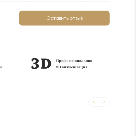
Оставить отзыв
ий
Профессиональная
ф
и
3D визуализация
с