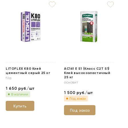
LITOFLEX K80 Клей
АС161 Е S1 (Класс C2T S1)
АС
цементный серый 25 кг
Клей высокоэластичный
S2
25 кг
св
fila
основит
ос
1 650
руб./шт
1 500
руб./шт
2 
В наличии
Под заказ
Купить
Под заказ