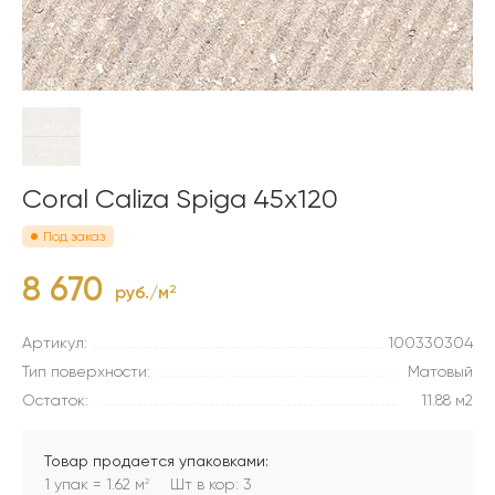
Coral Caliza Spiga 45x120
Под заказ
8 670
руб./м
2
Артикул:
100330304
Тип поверхности:
Матовый
Остаток:
11.88 м2
Товар продается упаковками:
1 упак = 1.62 м
Шт в кор: 3
2