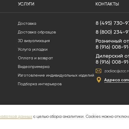
УСЛУГИ
КОНТАКТЫ
8 (495) 730-9
Доставка
8 (800) 234-9
Доставка образцов
Розничный от
3D визуализация
8 (916) 008-9
Услуга укладки
Дилерский о
Оплата и возврат
8 (916) 008-9
Видеопримерка
zodiac@zcc.r
Изготовление индивидуальных изделий
Адреса сал
Подборка интерьеров
и служит для ознакомительных целей, не является публичной офертой. В сил
х произведений без согласия правообладателя ООО "ПРЕМИУМ ПЛИТКА" ИНН 
работкой данных
с целью сбора аналитики. Cookies можно отключ
ика конфиденциальности