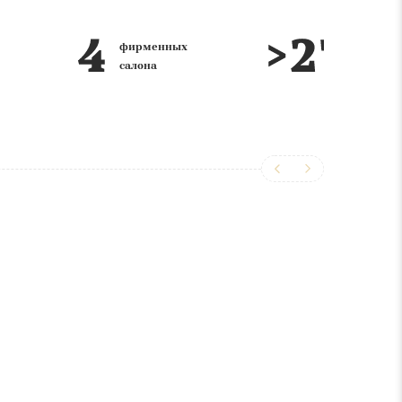
лет на
Реализация интерьера
рынке
Ключ в каждом салоне