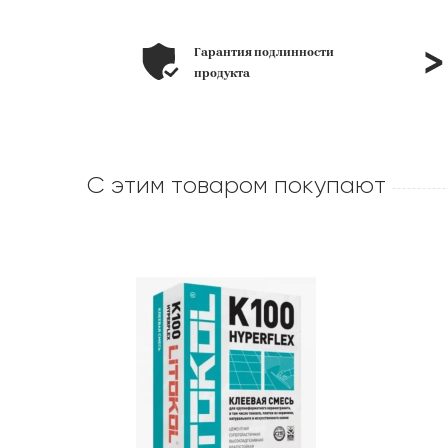
длинности
позиций
в наличии
С этим товаром покупают