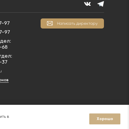
7-97
Написать директору
7-97
дел:
1-68
тдел:
1-37
u
онов
у ст. 1259 Гражданского кодекса РФ фотографии относятся к
5029186237 не допускается
ить в
Хорошо