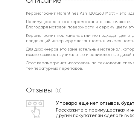
Описание
Керамогранит Florentines Ash 120x260 Matt - это 
Преимущества этого керамогранита заключаются в е
Благодаря матовой поверхности и серому цвету, эт
Керамогранит под камень отлично подходит для отд
придающий интерьеру элегантность и изысканность
Для дизайнеров это замечательный материал, кото
можно создавать уникальные и великолепные дизайн
Этот керамогранит изготовлен по технологии спече
температурных перепадов.
Отзывы
(0)
У товара еще нет отзывов, будь
Расскажите о преимуществах и н
другим покупателям сделать выб