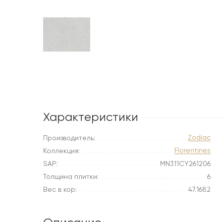
Характеристики
Zodiac
Производитель:
Florentines
Коллекция:
SAP:
MN311CY261206
Толщина плитки:
6
Вес в кор:
47.1682