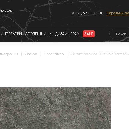
еменном
975-40-00
Обратный зв
8 (495)
ИНТЕРЬЕРЫ
СТОЛЕШНИЦЫ
ДИЗАЙНЕРАМ
SALE
амогранит
|
zodiac
|
florentines
|
Florentines Ash 120x260 Matt (6 