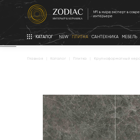
№1 в мире эксперт в совр
интерьере
КАТАЛОГ
NEW
ПЛИТКА
САНТЕХНИКА
МЕБЕЛЬ
главная
|
каталог
|
плитка
|
крупноформатный кер