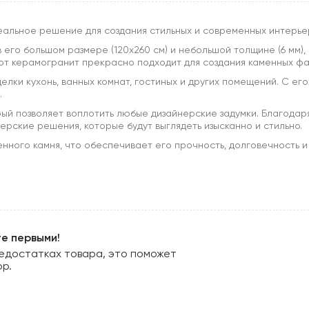
идеальное решение для создания стильных и современных интерье
го большом размере (120x260 см) и небольшой толщине (6 мм), ч
от керамогранит прекрасно подходит для создания каменных фа
елки кухонь, ванных комнат, гостиных и других помещений. С е
.
рый позволяет воплотить любые дизайнерские задумки. Благода
ерские решения, которые будут выглядеть изысканно и стильно.
нного камня, что обеспечивает его прочность, долговечность и 
те первыми!
едостатках товара, это поможет
ор.