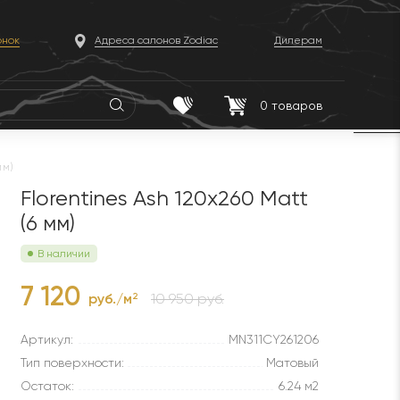
онок
Адреса салонов Zodiac
Дилерам
0
товаров
мм)
Florentines Ash 120x260 Matt
(6 мм)
В наличии
7 120
руб./м
10 950 руб.
2
Артикул:
MN311CY261206
Тип поверхности:
Матовый
Остаток:
6.24 м2