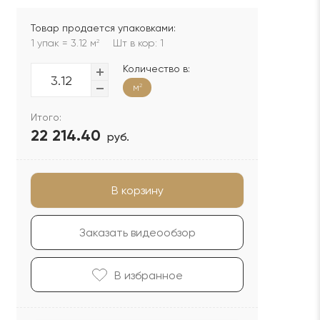
Товар продается упаковками:
1 упак = 3.12 м
Шт в кор: 1
2
Количество в:
м
2
Итого:
22 214.40
руб.
В корзину
Заказать видеообзор
В избранноe