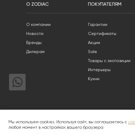
О ZODIAC
ПОКУПАТЕЛЯМ
О компании
Гарантии
Новости
Сертификаты
Бренды
Акции
Дилерам
Sale
Товары с экспозиции
Интерьеры
Кухни
Информация, опубликованная на Сайте, носит общий характер 
объектам авторского права. Использование фотографически
Мы используем cookies. Используя сайт, вы соглашаетесь с
об
любой момент в настройках вашего браузера
© 2008-2026
Zodiac Интерьер&Керамика
|
Полит