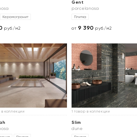
Gent
nosa
porcelanosa
Керамогранит
Плитка
0
9 390
руб./м2
от
руб./м2
 в коллекции
1 товар в коллекции
ah
Slim
nosa
dune