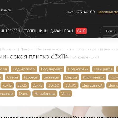
еменном
975-40-00
Обратный зв
8 (495)
ИНТЕРЬЕРЫ
СТОЛЕШНИЦЫ
ДИЗАЙНЕРАМ
SALE
|
каталог
|
плитка
|
керамическая плитка
|
Керамическая плитка 6
мическая плитка 63x114
( 84 коллекции )
талл
Под мрамор
Под дерево
Под камень
Глянцевая
я
Синяя
Розовая
Бежевая
Серая
Коричневая
Гол
7.5х15
25х25
25х75
30х60
30х90
Для ванной
Для 
oncorde
Dune
Porcelanosa
Venis
ы можете заказать услугу “Укладка матери