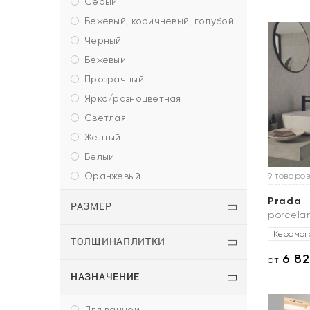
серый
бежевый, коричневый, голубой
черный
бежевый
прозрачный
ярко/разноцветная
светлая
желтый
белый
оранжевый
9 товаров
Prada
РАЗМЕР
porcela
Керамог
ТОЛЩИНАПЛИТКИ
6 8
от
НАЗНАЧЕНИЕ
для ванной