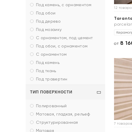
под камень, с орнаментом
12 товаро
под обои
Tarant
под дерево
porcela
под мозаику
Керамог
с орнаментом, под цемент
8 16
от
под обои, с орнаментом
с орнаментом
под камень
под ткань
под травертин
ТИП ПОВЕРХНОСТИ
полированный
матовая, гладкая, рельеф
структурированная
7 товаров
матовая