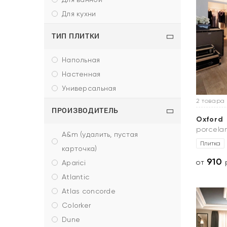
для кухни
ТИП ПЛИТКИ
напольная
настенная
универсальная
2 товара
ПРОИЗВОДИТЕЛЬ
Oxford
porcela
a&m (удалить, пустая
Плитка
карточка)
910
от
р
aparici
atlantic
atlas concorde
colorker
dune