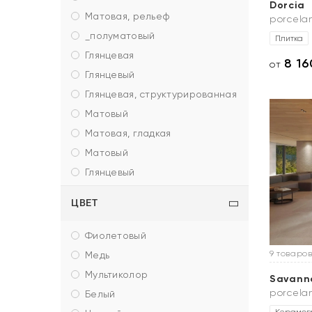
Dorcia
матовая, рельеф
porcela
_полуматовый
Плитка
глянцевая
8 16
от
глянцевый
глянцевая, структурированная
матовый
матовая, гладкая
матовый
глянцевый
ЦВЕТ
фиолетовый
9 товаров
медь
мультиколор
Savann
porcela
белый