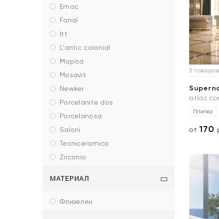
emac
fanal
itt
l'antic colonial
mapisa
5 товаров
mosavit
Supern
newker
atlas c
porcelanite dos
Плитка
porcelanosa
170
saloni
от
р
tecniceramica
zirconio
МАТЕРИАЛ
флизелин