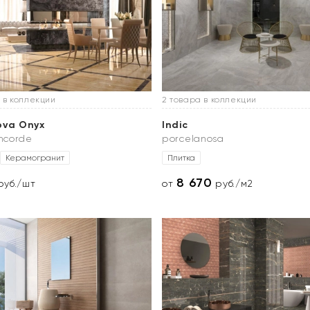
 в коллекции
2 товара в коллекции
ova Onyx
Indic
oncorde
porcelanosa
Керамогранит
Плитка
8 670
уб./шт
от
руб./м2