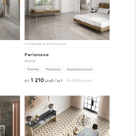
4 товара в коллекции
Perlanova
dune
Плитка
Мозаика
Керамогранит
1 210
3 020
руб.
от
руб./шт