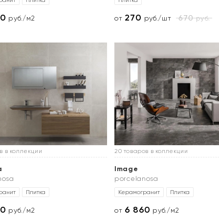
ранит
Плитка
Плитка
20
270
670
руб.
руб./м2
от
руб./шт
в в коллекции
20 товаров в коллекции
a
Image
nosa
porcelanosa
ранит
Плитка
Керамогранит
Плитка
20
6 860
руб./м2
от
руб./м2