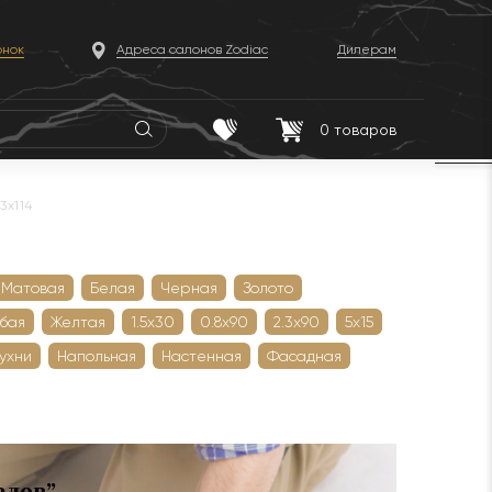
онок
Адреса салонов Zodiac
Дилерам
0
товаров
3x114
Матовая
Белая
Черная
Золото
убая
Желтая
1.5х30
0.8х90
2.3х90
5х15
кухни
Напольная
Настенная
Фасадная
алов”