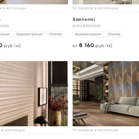
в в коллекции
12 товаров в коллекции
o
Santorini
nosa
porcelanosa
ранит
Керамогранит
Плитка
Керамогранит
Плитка
0
8 160
руб./м2
от
руб./м2
 в коллекции
10 товаров в коллекции