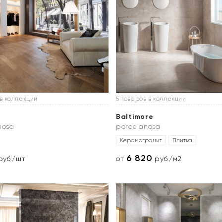
 в коллекции
5 товаров в коллекции
Baltimore
nosa
porcelanosa
Керамогранит
Плитка
6 820
уб./шт
от
руб./м2