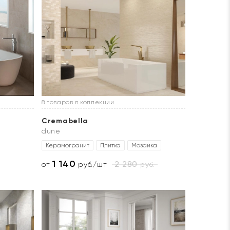
8 товаров в коллекции
Cremabella
dune
Керамогранит
Плитка
Мозаика
1 140
2 280
руб.
от
руб./шт