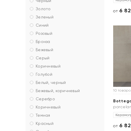
Керамог
черный
золото
6 8
от
зеленый
синий
розовый
бронза
бежевый
серый
коричневый
голубой
белый, черный
бежевый, коричневый
10 товаро
серебро
Botteg
porcela
коричневый
темная
Керамог
красный
6 8
от