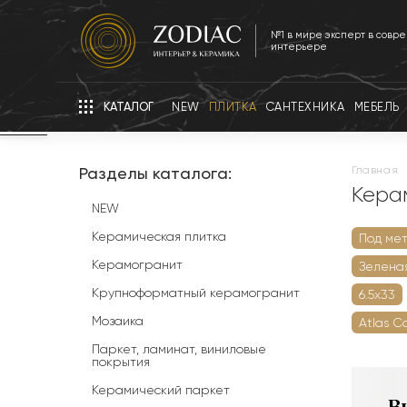
№1 в мире эксперт в совр
интерьере
КАТАЛОГ
NEW
ПЛИТКА
САНТЕХНИКА
МЕБЕЛЬ
Разделы каталога:
главная
Кера
NEW
Керамическая плитка
Под ме
Керамогранит
Зелена
Крупноформатный керамогранит
6.5х33
Мозаика
Atlas С
Паркет, ламинат, виниловые
покрытия
Керамический паркет
В