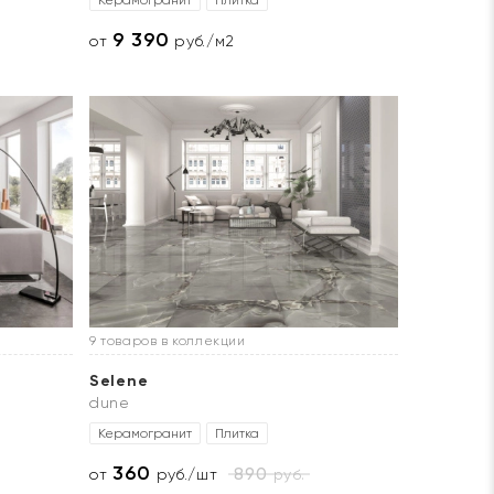
Керамогранит
Плитка
9 390
от
руб./м2
9 товаров в коллекции
Selene
dune
Керамогранит
Плитка
360
890
руб.
от
руб./шт