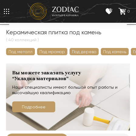
0
Керамическая плитка под камень
( 40 коллекций )
Под металл
Под мрамор
Под дерево
Под камень
Г
Вы можете заказать услугу
“Укладка материалов”
Наши специалисты имеют большой опыт работы и
высочайшую квалификацию
Подробнее