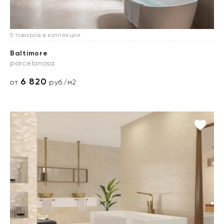
5 товаров в коллекции
Baltimore
porcelanosa
6 820
от
руб./м2