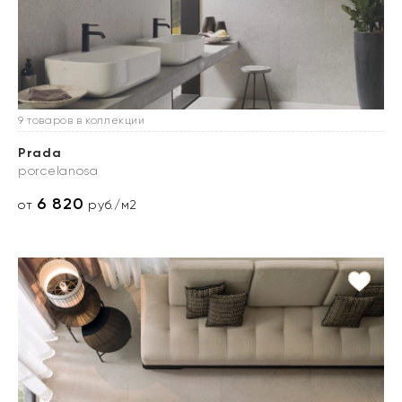
9 товаров в коллекции
Prada
porcelanosa
6 820
от
руб./м2