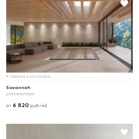
9 товаров в коллекции
Savannah
porcelanosa
6 820
от
руб./м2