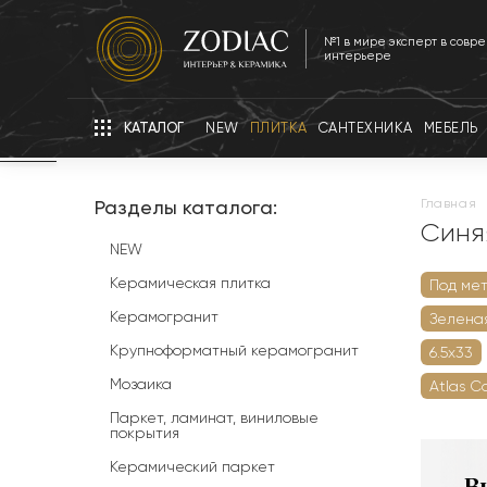
№1 в мире эксперт в совр
интерьере
КАТАЛОГ
NEW
ПЛИТКА
САНТЕХНИКА
МЕБЕЛЬ
Разделы каталога:
главная
Синя
NEW
Керамическая плитка
Под ме
Керамогранит
Зелена
Крупноформатный керамогранит
6.5х33
Мозаика
Atlas С
Паркет, ламинат, виниловые
покрытия
Керамический паркет
В