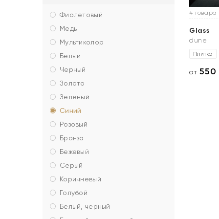
4 товара
фиолетовый
медь
Glass
dune
мультиколор
Плитка
белый
черный
550
от
золото
зеленый
синий
розовый
бронза
бежевый
серый
коричневый
голубой
белый, черный