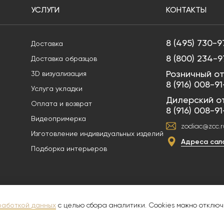
УСЛУГИ
КОНТАКТЫ
8 (495) 730-9
Доставка
8 (800) 234-9
Доставка образцов
Розничный от
3D визуализация
8 (916) 008-9
Услуга укладки
Дилерский о
Оплата и возврат
8 (916) 008-9
Видеопримерка
zodiac@zcc.r
Изготовление индивидуальных изделий
Адреса сал
Подборка интерьеров
и служит для ознакомительных целей, не является публичной офертой. В сил
х произведений без согласия правообладателя ООО "ПРЕМИУМ ПЛИТКА" ИНН 
работкой данных
с целью сбора аналитики. Cookies можно отключ
ика конфиденциальности