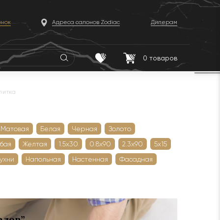
онок
Адреса салонов Zodiac
Дилерам
0
товаров
литка
Матовая
Белая
Черная
Золото
убая
Желтая
1.5х30
0.8х90
2.3х90
5х15
кухни
Напольная
Настенная
Фасадная
алов”