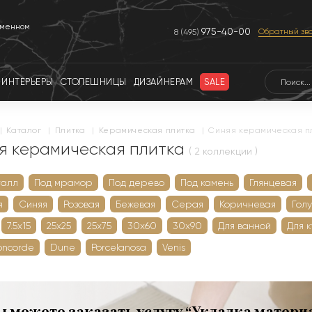
еменном
975-40-00
Обратный зв
8 (495)
ИНТЕРЬЕРЫ
СТОЛЕШНИЦЫ
ДИЗАЙНЕРАМ
SALE
|
каталог
|
плитка
|
керамическая плитка
|
Синяя керамическая п
я керамическая плитка
( 2 коллекции )
талл
Под мрамор
Под дерево
Под камень
Глянцевая
я
Синяя
Розовая
Бежевая
Серая
Коричневая
Гол
7.5х15
25х25
25х75
30х60
30х90
Для ванной
Для 
oncorde
Dune
Porcelanosa
Venis
ы можете заказать услугу “Укладка матери