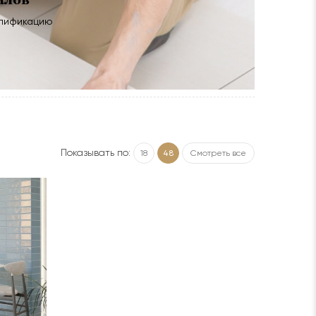
алификацию
Показывать по:
18
48
Смотреть все