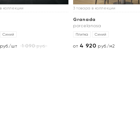
 в коллекции
3 товара в коллекции
Granada
porcelanosa
Синий
Плитка
Синий
4 920
1 090
руб.
руб./шт
от
руб./м2