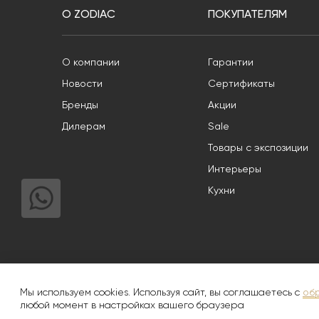
О ZODIAC
ПОКУПАТЕЛЯМ
О компании
Гарантии
Новости
Сертификаты
Бренды
Акции
Дилерам
Sale
Товары с экспозиции
Интерьеры
Кухни
Информация, опубликованная на Сайте, носит общий характер 
объектам авторского права. Использование фотографически
Мы используем cookies. Используя сайт, вы соглашаетесь с
об
любой момент в настройках вашего браузера
© 2008-2026
Zodiac Интерьер&Керамика
|
Полит