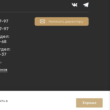
7-97
Написать директору
7-97
дел:
1-68
тдел:
1-37
u
онов
у ст. 1259 Гражданского кодекса РФ фотографии относятся к
5029186237 не допускается
ить в
Хорошо