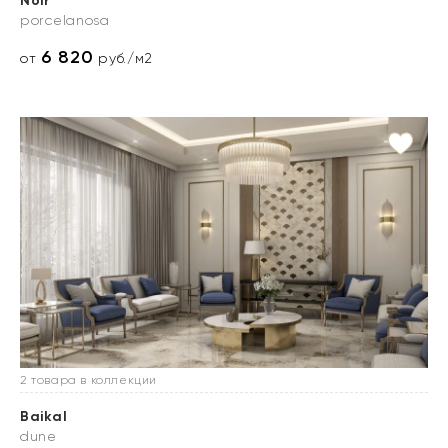
Noir
porcelanosa
6 820
от
руб./м2
2 товара в коллекции
Baikal
dune