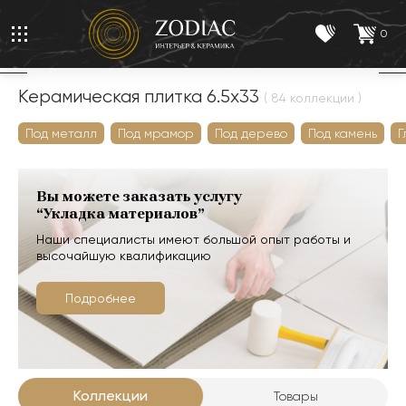
0
Керамическая плитка 6.5x33
( 84 коллекции )
Под металл
Под мрамор
Под дерево
Под камень
Г
Вы можете заказать услугу
“Укладка материалов”
Наши специалисты имеют большой опыт работы и
высочайшую квалификацию
Подробнее
Коллекции
Товары