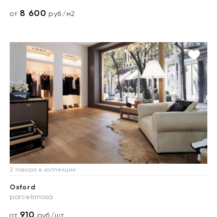
8 600
от
руб./м2
2 товара в коллекции
Oxford
porcelanosa
910
от
руб./шт