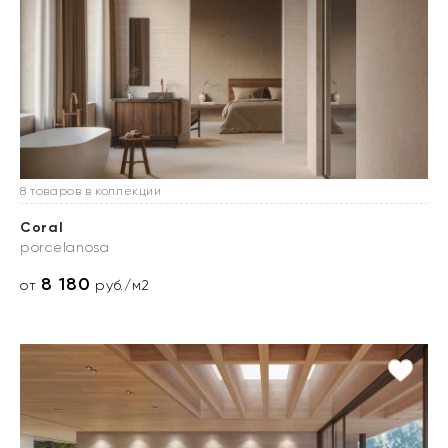
8 товаров в коллекции
Coral
porcelanosa
8 180
от
руб./м2