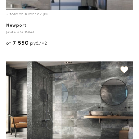
2 товара в коллекции
Newport
porcelanosa
7 550
от
руб./м2