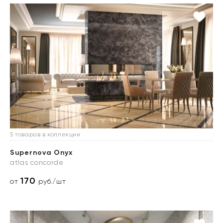
5 товаров в коллекции
Supernova Onyx
atlas concorde
170
от
руб./шт