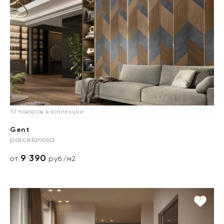
10 товаров в коллекции
Gent
porcelanosa
9 390
от
руб./м2