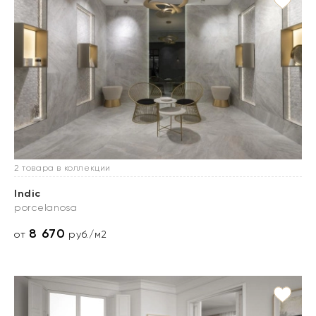
2 товара в коллекции
Indic
porcelanosa
8 670
от
руб./м2