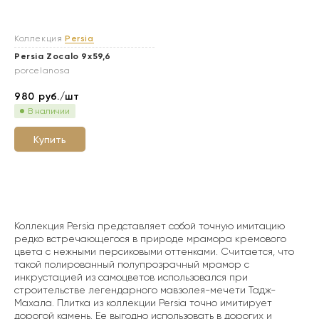
Коллекция
Persia
Persia Zocalo 9x59,6
porcelanosa
980
руб./шт
В наличии
Купить
Коллекция Persia представляет собой точную имитацию
редко встречающегося в природе мрамора кремового
цвета с нежными персиковыми оттенками. Считается, что
такой полированный полупрозрачный мрамор с
инкрустацией из самоцветов использовался при
строительстве легендарного мавзолея-мечети Тадж-
Махала. Плитка из коллекции Persia точно имитирует
дорогой камень. Ее выгодно использовать в дорогих и