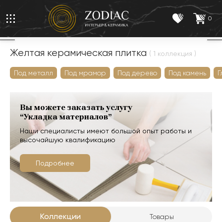
0
Желтая керамическая плитка
( 1 коллекция )
Под металл
Под мрамор
Под дерево
Под камень
Г
Вы можете заказать услугу
“Укладка материалов”
Наши специалисты имеют большой опыт работы и
высочайшую квалификацию
Подробнее
Коллекции
Товары