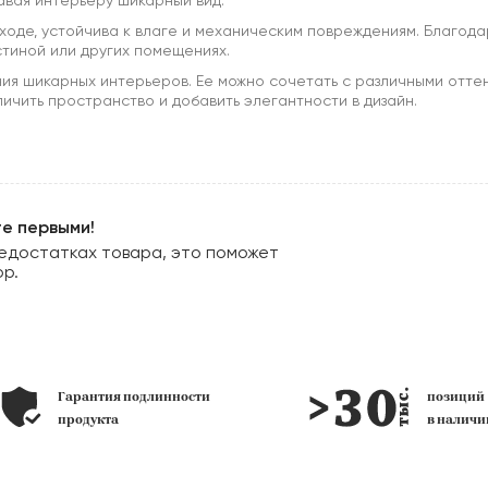
авая интерьеру шикарный вид.
 уходе, устойчива к влаге и механическим повреждениям. Благод
остиной или других помещениях.
ния шикарных интерьеров. Ее можно сочетать с различными отте
личить пространство и добавить элегантности в дизайн.
те первыми!
едостатках товара, это поможет
ор.
Гарантия подлинности
позиц
продукта
в наличи