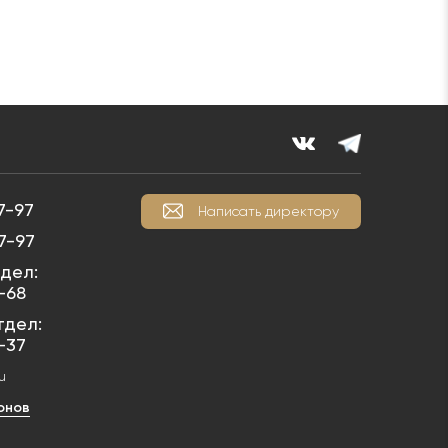
7-97
Написать директору
7-97
дел:
1-68
тдел:
1-37
u
онов