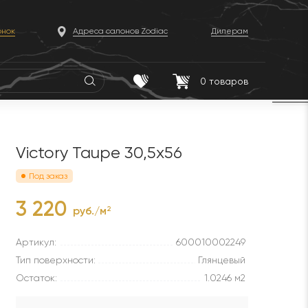
онок
Адреса салонов Zodiac
Дилерам
0
товаров
Victory Taupe 30,5x56
Под заказ
3 220
руб./м
2
Артикул:
600010002249
Тип поверхности:
Глянцевый
Остаток:
1.0246 м2