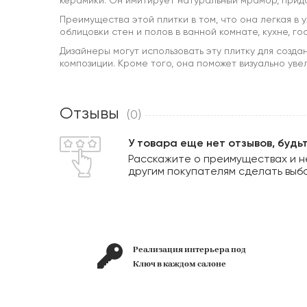
керамики. Он имитирует натуральный мрамор, прид
Преимущества этой плитки в том, что она легкая в
облицовки стен и полов в ванной комнате, кухне, г
Дизайнеры могут использовать эту плитку для созда
композиции. Кроме того, она поможет визуально уве
Отзывы
(0)
У товара еще нет отзывов, будь
Расскажите о преимуществах и н
другим покупателям сделать выб
лет на
Реализация интерьера под
рынке
Ключ в каждом салоне