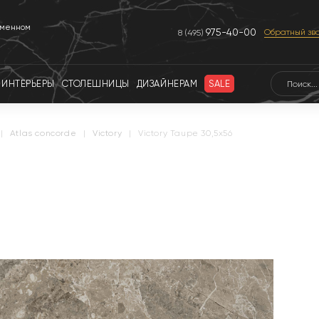
еменном
975-40-00
Обратный зв
8 (495)
ИНТЕРЬЕРЫ
СТОЛЕШНИЦЫ
ДИЗАЙНЕРАМ
SALE
|
atlas concorde
|
victory
|
Victory Taupe 30,5x56