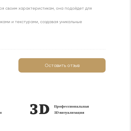
аря своим характеристикам, она подойдет для
нками и текстурами, создавая уникальные
Оставить отзыв
ий
Профессиональная
ф
и
3D визуализация
с