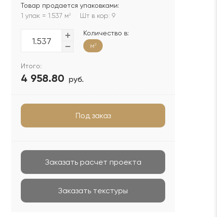
Товар продается упаковками:
1 упак = 1.537 м
Шт в кор: 9
2
Количество в:
м
2
Итого:
4 958.80
руб.
Под заказ
Заказать расчет проекта
Заказать текстуры