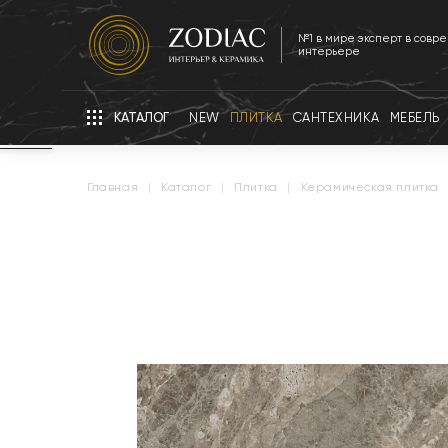
№1 в мире эксперт в совр
интерьере
КАТАЛОГ
NEW
ПЛИТКА
САНТЕХНИКА
МЕБЕЛЬ
главная
|
каталог
|
плитка
|
керамическая плитка