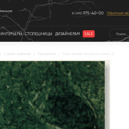
еменном
975-40-00
Обратный зв
8 (495)
ИНТЕРЬЕРЫ
СТОЛЕШНИЦЫ
ДИЗАЙНЕРАМ
SALE
|
l'antic colonial
|
travertino
|
Taco Verde Honduras 5x5x1,2