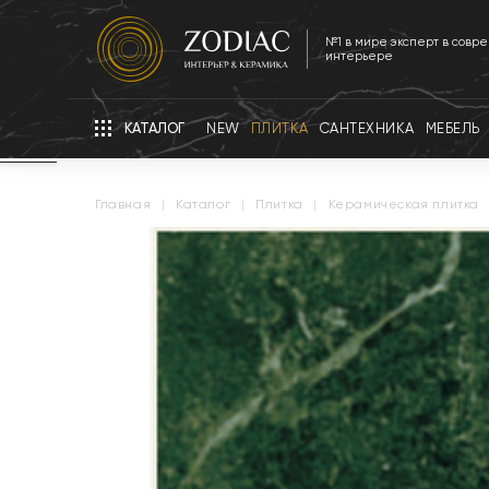
№1 в мире эксперт в совр
интерьере
КАТАЛОГ
NEW
ПЛИТКА
САНТЕХНИКА
МЕБЕЛЬ
главная
|
каталог
|
плитка
|
керамическая плитка