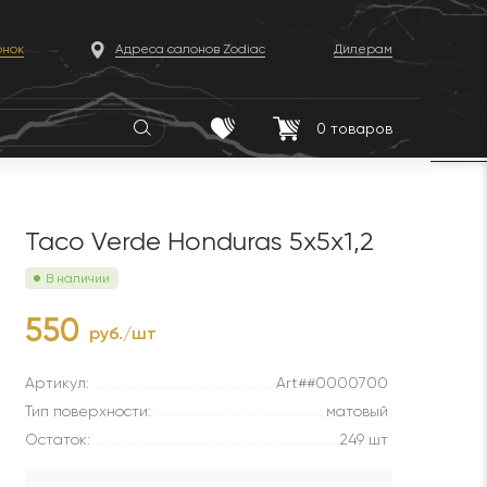
онок
Адреса салонов Zodiac
Дилерам
0
товаров
Taco Verde Honduras 5x5x1,2
В наличии
550
руб./шт
Артикул:
Art##0000700
Тип поверхности:
матовый
Остаток:
249 шт