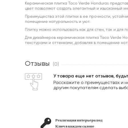
Керамическая плитка Taco Verde Honduras представ
цвет позволяют создать элегантный и изысканный ин
Преимущества этой плитки в ее прочности, устойчив
помещение натуральность и уют.
Плитку можно использовать как для стен, так и для 
Для дизайнеров керамическая плитка Taco Verde Ho
текстурами и оттенками, добавляя в помещение нот
Отзывы
(0)
У товара еще нет отзывов, будь
Расскажите о преимуществах и н
другим покупателям сделать выб
ьера под
Гарантия подлинности
лоне
продукта