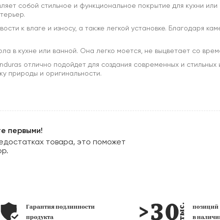
ляет собой стильное и функциональное покрытие для кухни или в
терьер.
ости к влаге и износу, а также легкой установке. Благодаря ка
пола в кухне или ванной. Она легко моется, не выцветает со вре
nduras отлично подойдет для создания современных и стильных
ку природы и оригинальности.
те первыми!
едостатках товара, это поможет
ор.
позиций
Профессиональная
в наличии
3D визуализация