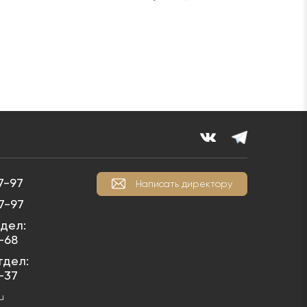
7-97
Написать директору
7-97
дел:
1-68
тдел:
1-37
u